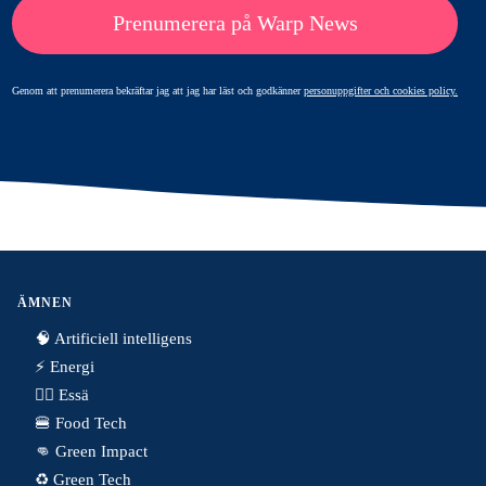
Prenumerera på Warp News
Genom att prenumerera bekräftar jag att jag har läst och godkänner
personuppgifter och cookies policy.
ÄMNEN
🧠 Artificiell intelligens
⚡️ Energi
✍🏼 Essä
🍔 Food Tech
👊 Green Impact
♻️ Green Tech