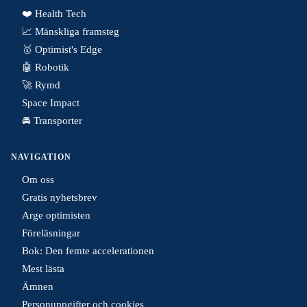
❤️ Health Tech
📈 Mänskliga framsteg
🥇 Optimist's Edge
🤖 Robotik
🚀 Rymd
Space Impact
🚘 Transporter
NAVIGATION
Om oss
Gratis nyhetsbrev
Arge optimisten
Föreläsningar
Bok: Den femte accelerationen
Mest lästa
Ämnen
Personuppgifter och cookies