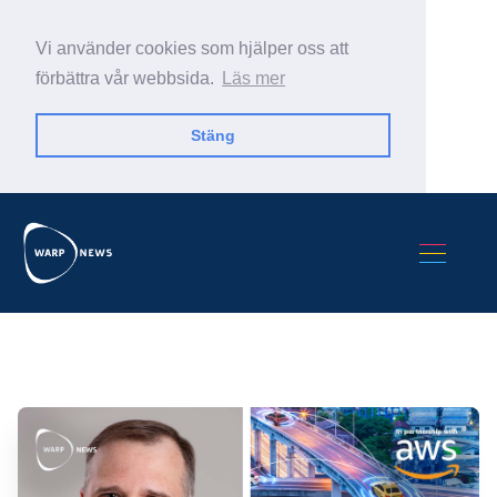
Vi använder cookies som hjälper oss att
förbättra vår webbsida.
Läs mer
Stäng
Sök Warp News