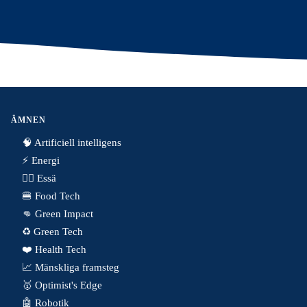
ÄMNEN
🧠 Artificiell intelligens
⚡️ Energi
✍🏼 Essä
🍔 Food Tech
👊 Green Impact
♻️ Green Tech
❤️ Health Tech
📈 Mänskliga framsteg
🥇 Optimist's Edge
🤖 Robotik