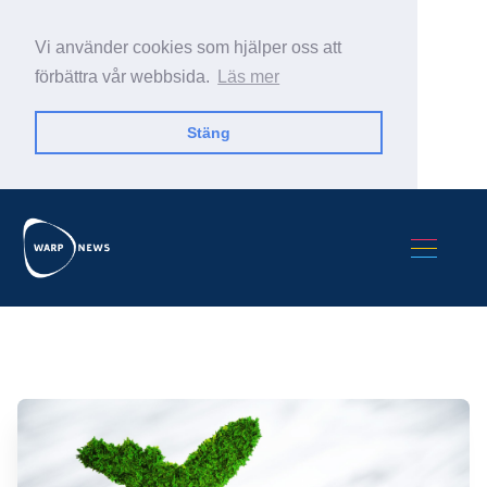
Vi använder cookies som hjälper oss att
förbättra vår webbsida.
Läs mer
Stäng
Sök Warp News