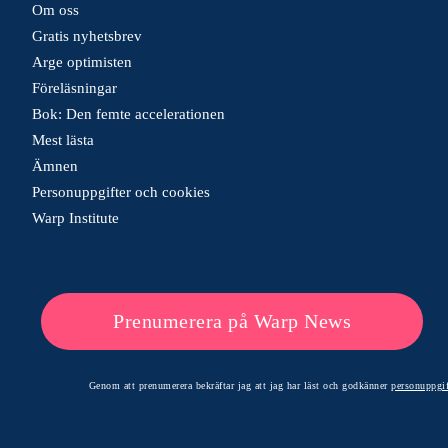
Om oss
Gratis nyhetsbrev
Arge optimisten
Föreläsningar
Bok: Den femte accelerationen
Mest lästa
Ämnen
Personuppgifter och cookies
Warp Institute
Prenumerera på Warp News
Genom att prenumerera bekräftar jag att jag har läst och godkänner
personuppgif