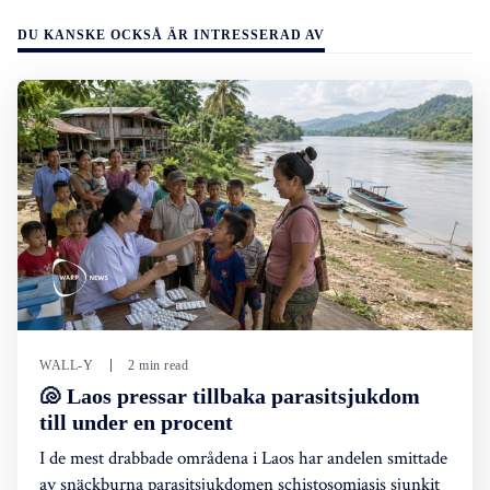
DU KANSKE OCKSÅ ÄR INTRESSERAD AV
WALL-Y
2 min read
🐚 Laos pressar tillbaka parasitsjukdom
till under en procent
I de mest drabbade områdena i Laos har andelen smittade
av snäckburna parasitsjukdomen schistosomiasis sjunkit