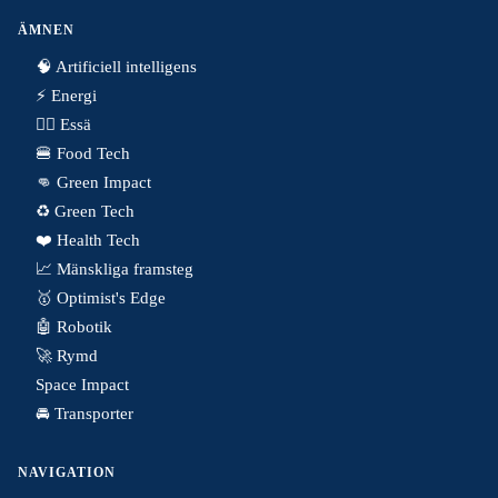
ÄMNEN
🧠 Artificiell intelligens
⚡️ Energi
✍🏼 Essä
🍔 Food Tech
👊 Green Impact
♻️ Green Tech
❤️ Health Tech
📈 Mänskliga framsteg
🥇 Optimist's Edge
🤖 Robotik
🚀 Rymd
Space Impact
🚘 Transporter
NAVIGATION