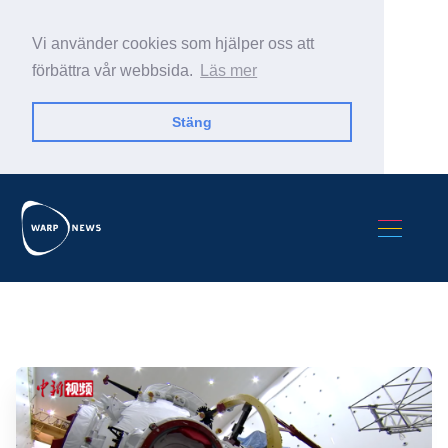
Vi använder cookies som hjälper oss att
förbättra vår webbsida.
Läs mer
Stäng
Sök Warp News