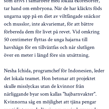
som drivs i samarbete med lokala ekoresorter,
tar hand om embryona. När de har kläckts föds
ungarna upp på en diet av viltfångade snäckor
och musslor, inte akvariemat, för att bättre
förbereda dem för livet på revet. Vid omkring
50 centimeter flyttas de unga hajarna till
havshägn för en tillväxtfas och når slutligen
över en meter i längd före sin utsättning.
Nesha Ichida, programchef för Indonesien, leder
det lokala teamet. Hon betonar att projektet
skulle misslyckas utan de kvinnor från
närliggande byar som kallas "hajbarnvakter".
Kvinnorna såg en möjlighet att tjäna pengar