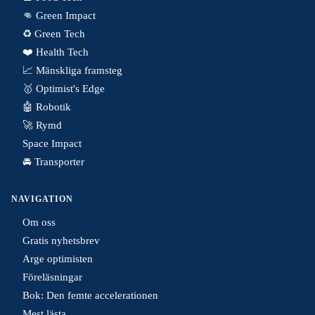
👊 Green Impact
♻️ Green Tech
❤️ Health Tech
📈 Mänskliga framsteg
🥇 Optimist's Edge
🤖 Robotik
🚀 Rymd
Space Impact
🚘 Transporter
NAVIGATION
Om oss
Gratis nyhetsbrev
Arge optimisten
Föreläsningar
Bok: Den femte accelerationen
Mest lästa