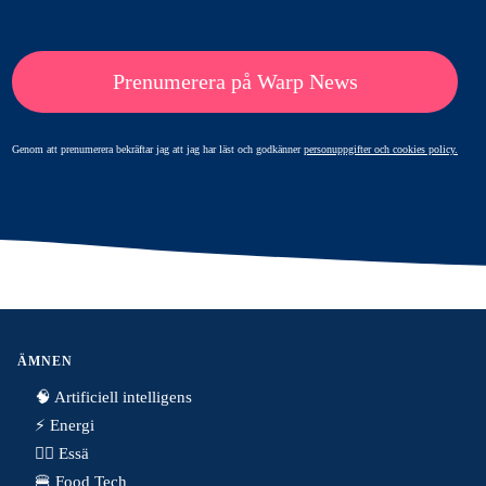
Prenumerera på Warp News
Genom att prenumerera bekräftar jag att jag har läst och godkänner
personuppgifter och cookies policy.
ÄMNEN
🧠 Artificiell intelligens
⚡️ Energi
✍🏼 Essä
🍔 Food Tech