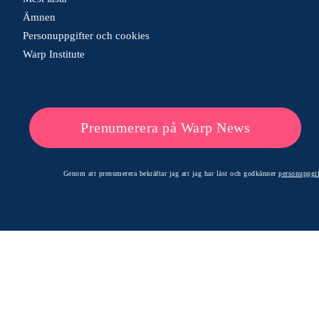
Ämnen
Personuppgifter och cookies
Warp Institute
Prenumerera på Warp News
Genom att prenumerera bekräftar jag att jag har läst och godkänner
personuppgif
© 2026 Warp News – Faktabaserade optimistiska nyheter
Optimists Edge Media AB - St. Persgatan 19, 60233 Norrköping