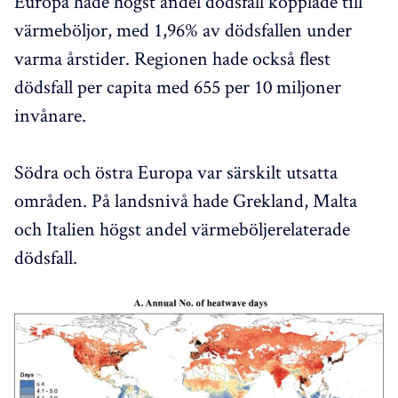
Europa hade högst andel dödsfall kopplade till
värmeböljor, med 1,96% av dödsfallen under
varma årstider. Regionen hade också flest
dödsfall per capita med 655 per 10 miljoner
invånare.
Södra och östra Europa var särskilt utsatta
områden. På landsnivå hade Grekland, Malta
och Italien högst andel värmeböljerelaterade
dödsfall.