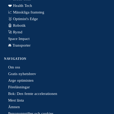
❤️ Health Tech
📈 Mänskliga framsteg
🥇 Optimist's Edge
🤖 Robotik
🚀 Rymd
Space Impact
🚘 Transporter
NAVIGATION
Om oss
Gratis nyhetsbrev
Arge optimisten
Föreläsningar
Bok: Den femte accelerationen
Mest lästa
Ämnen
Personuppgifter och cookies