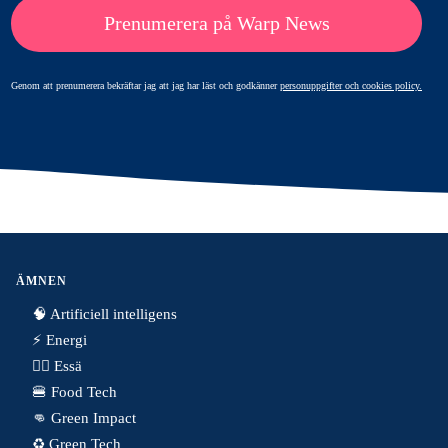
Prenumerera på Warp News
Genom att prenumerera bekräftar jag att jag har läst och godkänner
personuppgifter och cookies policy.
ÄMNEN
🧠 Artificiell intelligens
⚡️ Energi
✍🏼 Essä
🍔 Food Tech
👊 Green Impact
♻️ Green Tech