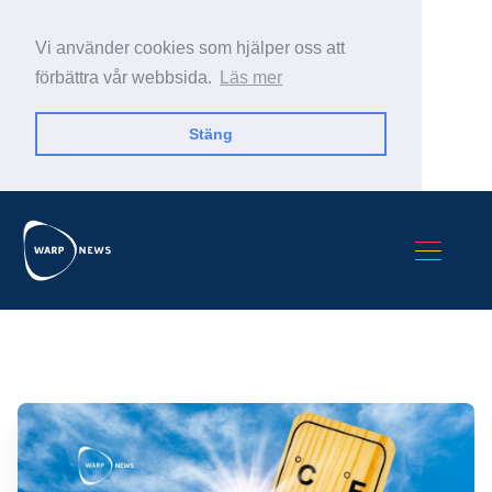
Vi använder cookies som hjälper oss att
förbättra vår webbsida.
Läs mer
Stäng
Sök Warp News