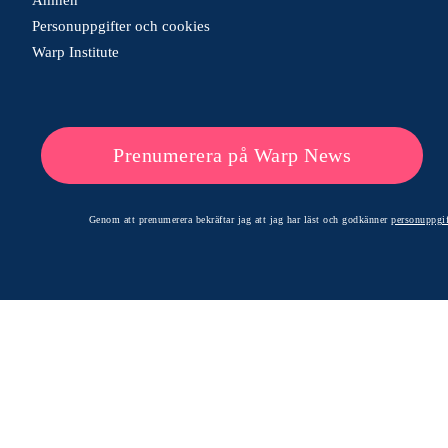
Personuppgifter och cookies
Warp Institute
Prenumerera på Warp News
Genom att prenumerera bekräftar jag att jag har läst och godkänner
personuppgif
© 2026 Warp News – Faktabaserade optimistiska nyheter
Optimists Edge Media AB - St. Persgatan 19, 60233 Norrköping