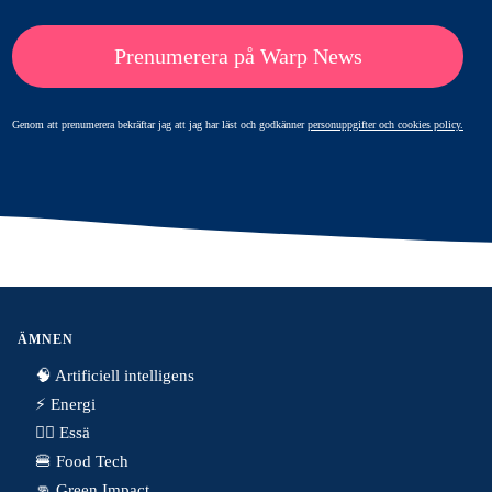
Prenumerera på Warp News
Genom att prenumerera bekräftar jag att jag har läst och godkänner
personuppgifter och cookies policy.
ÄMNEN
🧠 Artificiell intelligens
⚡️ Energi
✍🏼 Essä
🍔 Food Tech
👊 Green Impact