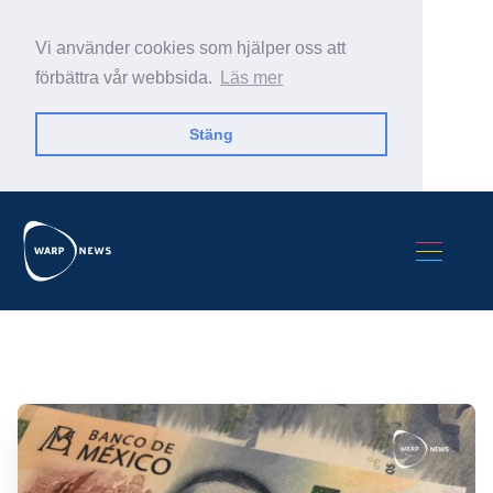
Vi använder cookies som hjälper oss att
förbättra vår webbsida.
Läs mer
Stäng
Sök Warp News