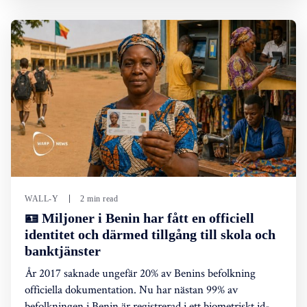
WALL-Y
2 min read
🪪 Miljoner i Benin har fått en officiell
identitet och därmed tillgång till skola och
banktjänster
År 2017 saknade ungefär 20% av Benins befolkning
officiella dokumentation. Nu har nästan 99% av
befolkningen i Benin är registrerad i ett biometriskt id-