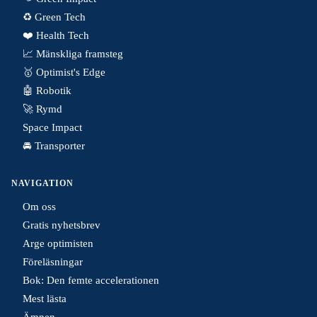
♻️ Green Tech
❤️ Health Tech
📈 Mänskliga framsteg
🥇 Optimist's Edge
🤖 Robotik
🚀 Rymd
Space Impact
🚘 Transporter
NAVIGATION
Om oss
Gratis nyhetsbrev
Arge optimisten
Föreläsningar
Bok: Den femte accelerationen
Mest lästa
Ämnen