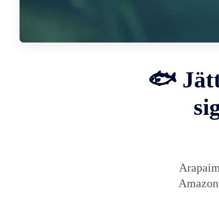
🐟 Jät
si
Arapaima
Amazonas