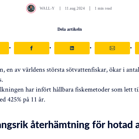
WALL-Y
11.aug.2024
1 min read
Dela artikeln
 en av världens största sötvattenfiskar, ökar i antal
.
kningen har infört hållbara fiskemetoder som lett ti
d 425% på 11 år.
ngsrik återhämtning för hotad a