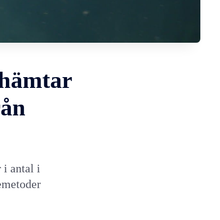
rhämtar
rån
i antal i
kemetoder