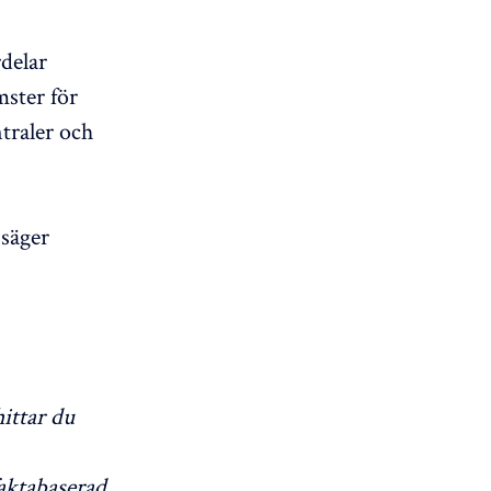
delar
ster för
traler och
 säger
ittar du
aktabaserad