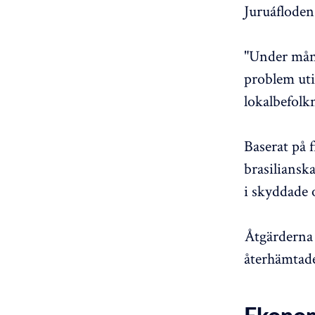
Juruáfloden,
"Under mång
problem uti
lokalbefolk
Baserat på 
brasiliansk
i skyddade 
Åtgärderna 
återhämtade