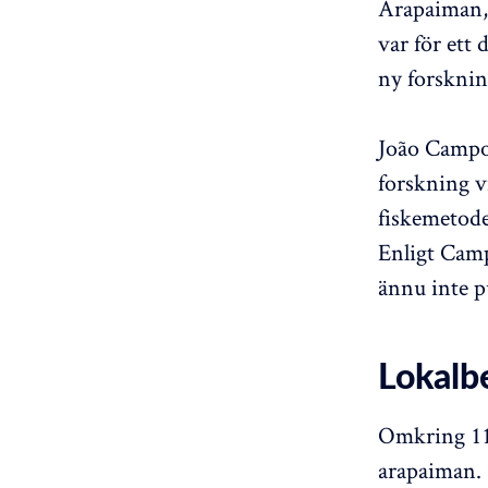
Arapaiman, 
var för ett
ny forsknin
João Campos
forskning v
fiskemetode
Enligt Camp
ännu inte p
Lokalb
Omkring 110
arapaiman. 