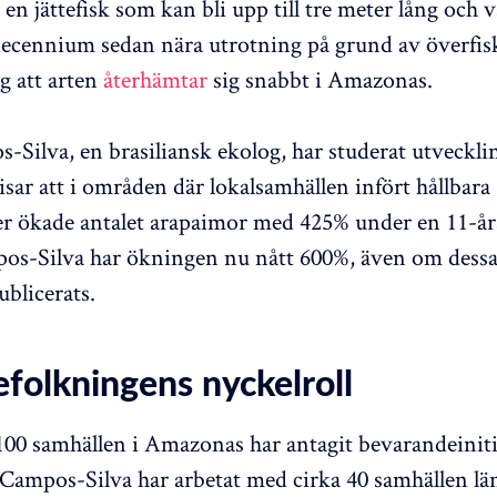
en jättefisk som kan bli upp till tre meter lång och 
 decennium sedan nära utrotning på grund av överfis
g att arten
återhämtar
sig snabbt i Amazonas.
-Silva, en brasiliansk ekolog, har studerat utveckl
isar att i områden där lokalsamhällen infört hållbara
r ökade antalet arapaimor med 425% under en 11-år
os-Silva har ökningen nu nått 600%, även om dessa 
ublicerats.
efolkningens nyckelroll
0 samhällen i Amazonas har antagit bevarandeiniti
Campos-Silva har arbetat med cirka 40 samhällen lä