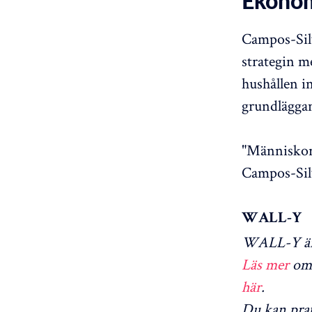
Ekonom
Campos-Silv
strategin m
hushållen i
grundläggan
"Människor 
Campos-Sil
WALL-Y
WALL-Y är 
Läs mer
om 
här
.
Du kan pra