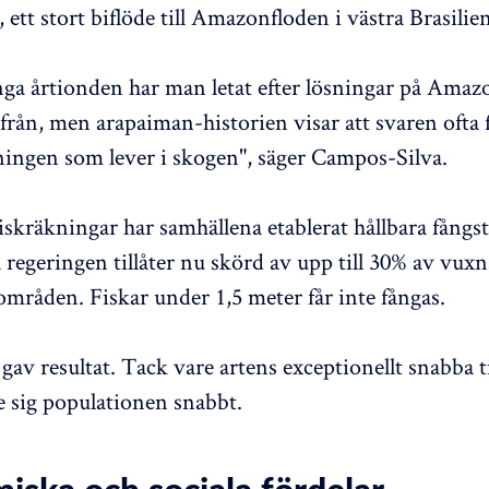
 ett stort biflöde till Amazonfloden i västra Brasilien
a årtionden har man letat efter lösningar på Amaz
från, men arapaiman-historien visar att svaren ofta 
ningen som lever i skogen", säger Campos-Silva.
fiskräkningar har samhällena etablerat hållbara fångs
a regeringen tillåter nu skörd av upp till 30% av vux
områden. Fiskar under 1,5 meter får inte fångas.
gav resultat. Tack vare artens exceptionellt snabba t
 sig populationen snabbt.