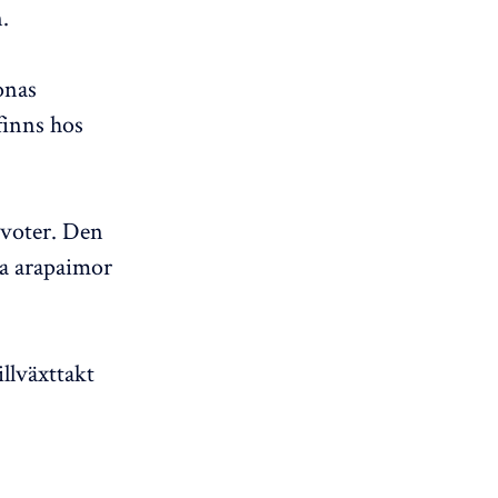
.
onas
finns hos
tvoter. Den
na arapaimor
illväxttakt