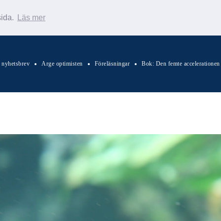
sida.
Läs mer
s nyhetsbrev
Arge optimisten
Föreläsningar
Bok: Den femte accelerationen
Sök Warp News