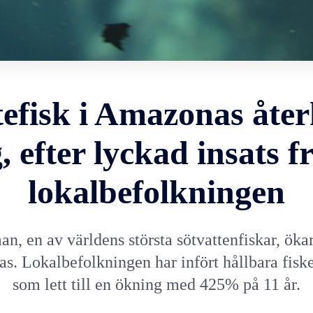
tefisk i Amazonas åte
g, efter lyckad insats f
lokalbefolkningen
n, en av världens största sötvattenfiskar, ökar 
. Lokalbefolkningen har infört hållbara fis
som lett till en ökning med 425% på 11 år.