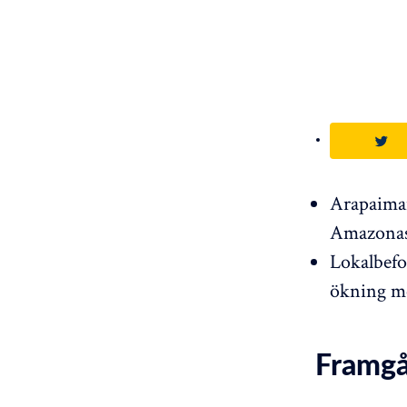
Arapaiman,
Amazonas
Lokalbefol
ökning me
Framgå