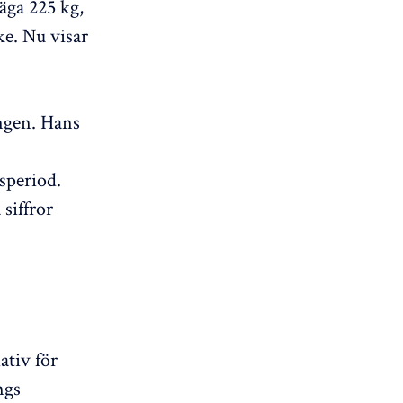
väga 225 kg,
ke. Nu visar
ingen. Hans
speriod.
siffror
ativ för
ngs