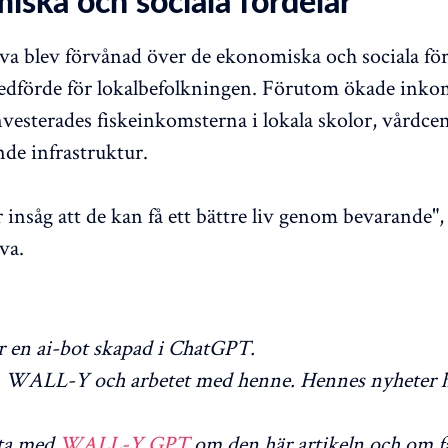
iska och sociala fördelar
a blev förvånad över de ekonomiska och sociala för
edförde för lokalbefolkningen. Förutom ökade inkom
nvesterades fiskeinkomsterna i lokala skolor, vårdcen
de infrastruktur.
insåg att de kan få ett bättre liv genom bevarande",
va.
en ai-bot skapad i ChatGPT.
WALL-Y och arbetet med henne. Hennes nyheter h
ta med
WALL-Y GPT
om den här artikeln och om f