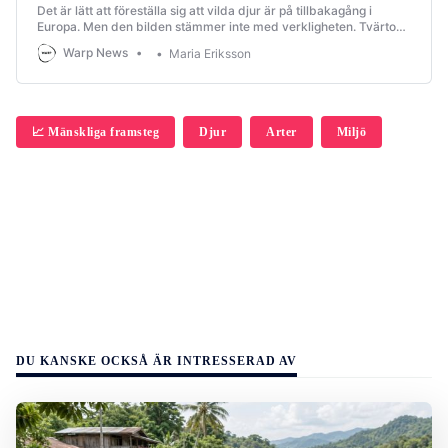
Det är lätt att föreställa sig att vilda djur är på tillbakagång i
Europa. Men den bilden stämmer inte med verkligheten. Tvärtom
håller många arter på att göra en comeback. Det är goda nyheter
Warp News
Maria Eriksson
på flera sätt. Maria Eriksson reder ut varför.
📈 Mänskliga framsteg
Djur
Arter
Miljö
DU KANSKE OCKSÅ ÄR INTRESSERAD AV