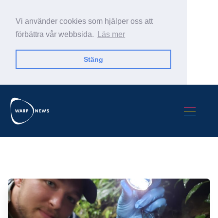
Vi använder cookies som hjälper oss att
förbättra vår webbsida.
Läs mer
Stäng
Sök Warp News