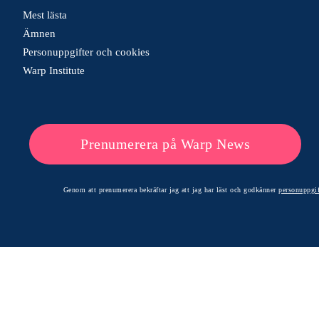
Mest lästa
Ämnen
Personuppgifter och cookies
Warp Institute
Prenumerera på Warp News
Genom att prenumerera bekräftar jag att jag har läst och godkänner
personuppgif
© 2026 Warp News – Faktabaserade optimistiska nyheter
Optimists Edge Media AB - St. Persgatan 19, 60233 Norrköping