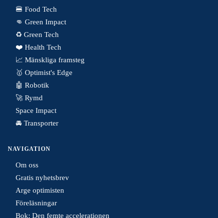
🍔 Food Tech
👊 Green Impact
♻️ Green Tech
❤️ Health Tech
📈 Mänskliga framsteg
🥇 Optimist's Edge
🤖 Robotik
🚀 Rymd
Space Impact
🚘 Transporter
NAVIGATION
Om oss
Gratis nyhetsbrev
Arge optimisten
Föreläsningar
Bok: Den femte accelerationen