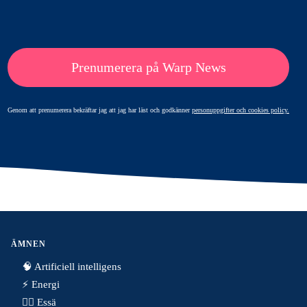
Prenumerera på Warp News
Genom att prenumerera bekräftar jag att jag har läst och godkänner
personuppgifter och cookies policy.
ÄMNEN
🧠 Artificiell intelligens
⚡️ Energi
✍🏼 Essä