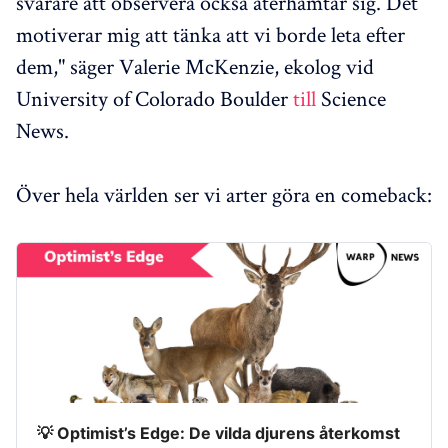
svårare att observera också återhämtar sig. Det
motiverar mig att tänka att vi borde leta efter
dem," säger Valerie McKenzie, ekolog vid
University of Colorado Boulder
till
Science
News.
Över hela världen ser vi arter göra en comeback:
💡 Optimist’s Edge: De vilda djurens återkomst