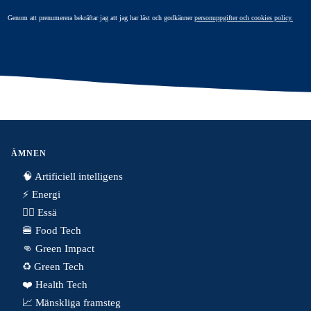
Genom att prenumerera bekräftar jag att jag har läst och godkänner
personuppgifter och cookies policy.
ÄMNEN
🧠 Artificiell intelligens
⚡️ Energi
✍🏼 Essä
🍔 Food Tech
👊 Green Impact
♻️ Green Tech
❤️ Health Tech
📈 Mänskliga framsteg