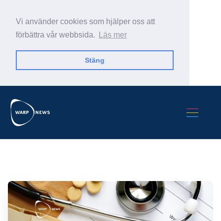
Vi använder cookies som hjälper oss att
förbättra vår webbsida.
Läs mer
Stäng
Sök Warp News