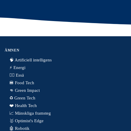
ÄMNEN
🧠 Artificiell intelligens
⚡️ Energi
✍🏼 Essä
🍔 Food Tech
👊 Green Impact
♻️ Green Tech
❤️ Health Tech
📈 Mänskliga framsteg
🥇 Optimist's Edge
🤖 Robotik