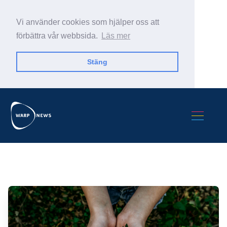
Vi använder cookies som hjälper oss att
förbättra vår webbsida.
Läs mer
Stäng
Sök Warp News