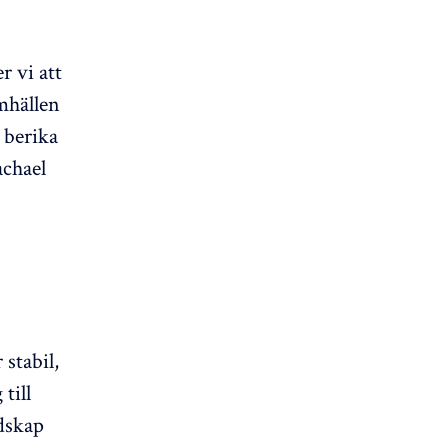
r vi att
amhällen
h berika
achael
 stabil,
till
ndskap