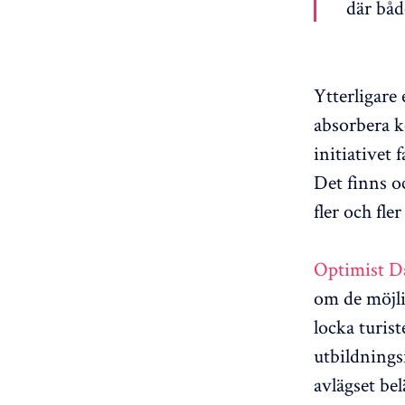
där båd
Ytterligare 
absorbera k
initiativet
Det finns oc
fler och fle
Optimist D
om de möjli
locka turis
utbildnings
avlägset be