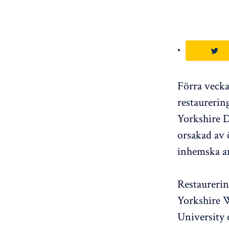
Förra vecka
restaurerin
Yorkshire D
orsakad av
inhemska ar
Restaurerin
Yorkshire 
University