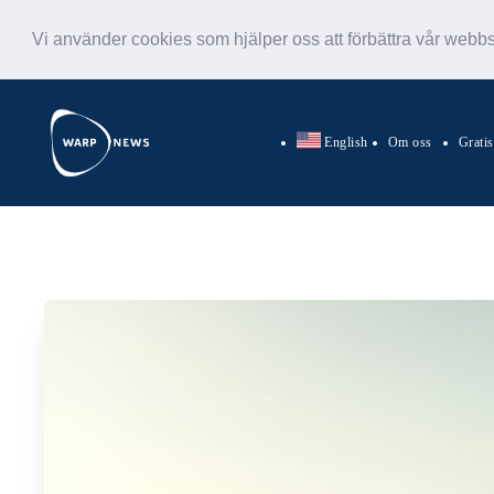
Vi använder cookies som hjälper oss att förbättra vår webb
English
Om oss
Grati