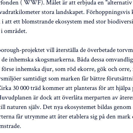
fonden ( WWF). Målet är att erbjuda en "alternativ
kvadratkilometer stora landskapet. Förhoppningsvi
ra i att ett blomstrande ekosystem med stor biodiversi
 i området.
orough-projektet vill återställa de överbetade torv
a de inhemska skogsmarkerna. Båda dessa omvandli
förse inhemska djur, som röd ekorre, gök och orre,
ivsmiljöer samtidigt som marken får bättre förutsättn
Cirka 30 000 träd kommer att planteras för att hjälpa
Huvudplanen är dock att överlåta merparten av åter
ill naturen själv. Det nya ekosystemet bildas genom 
terna får utrymme att åter etablera sig på den mark 
omstrade.