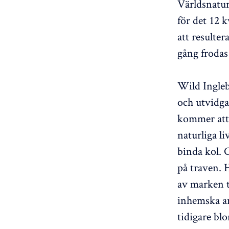
Världsnatur
för det 12 
att resulte
gång frodas
Wild Ingleb
och utvidg
kommer att 
naturliga l
binda kol. 
på traven. 
av marken t
inhemska ar
tidigare bl