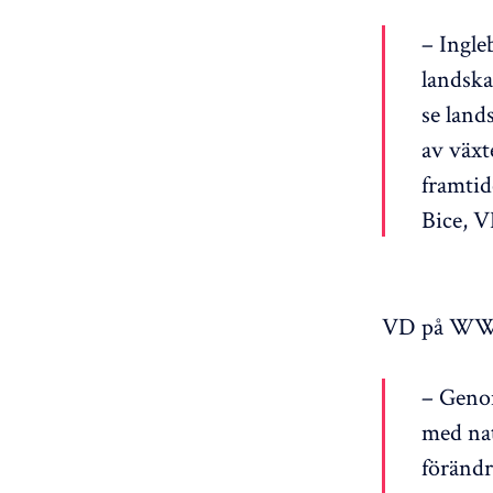
– Ingle
landska
se land
av växt
framtid
Bice, V
VD på WWF,
– Genom
med nat
förändr