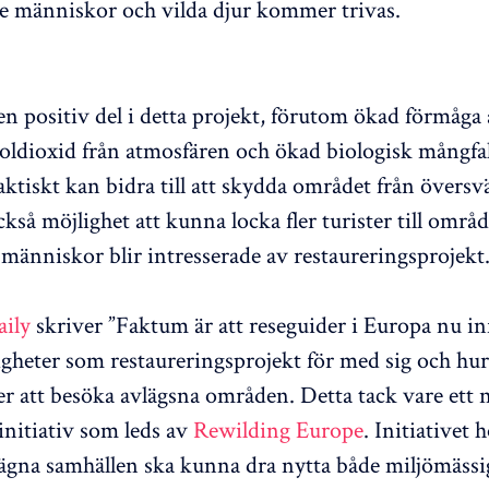
e människor och vilda djur kommer trivas.
en positiv del i detta projekt, förutom ökad förmåga 
oldioxid från atmosfären och ökad biologisk mångfald
 faktiskt kan bidra till att skydda området från övers
kså möjlighet att kunna locka fler turister till områ
r människor blir intresserade av restaureringsprojekt
aily
skriver ”Faktum är att reseguider i Europa nu i
gheter som restaureringsprojekt för med sig och hur
ter att besöka avlägsna områden. Detta tack vare ett 
initiativ som leds av
Rewilding Europe
. Initiativet 
lägna samhällen ska kunna dra nytta både miljömässi