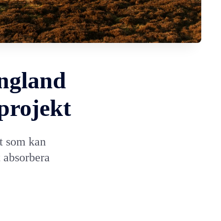
England
projekt
kt som kan
t absorbera
.