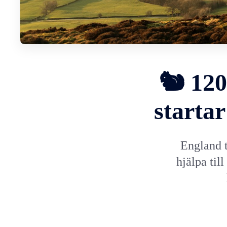
🐿 120
starta
England t
hjälpa til