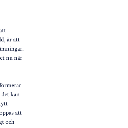
att
, är att
vämningar.
det nu när
.
nformerar
 det kan
nytt
hoppas att
gt och