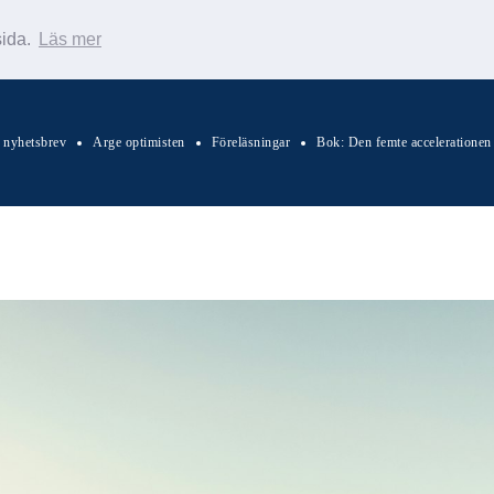
sida.
Läs mer
s nyhetsbrev
Arge optimisten
Föreläsningar
Bok: Den femte accelerationen
Sök Warp News