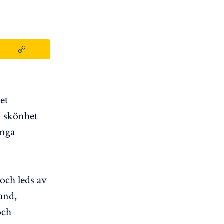
et
a skönhet
ånga
och leds av
and,
och