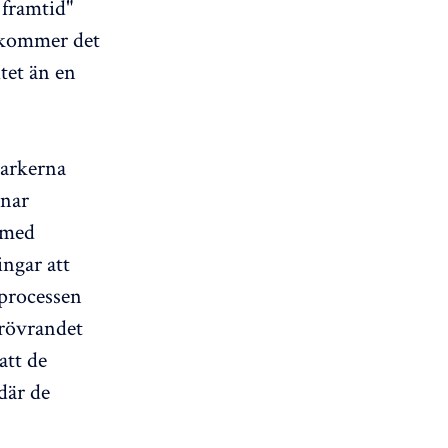
 framtid"
s kommer det
tet än en
markerna
gnar
 med
ingar att
 processen
erövrandet
att de
där de