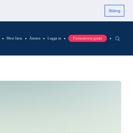
Stäng
Mest lästa
Ämnen
Logga in
Prenumerera gratis