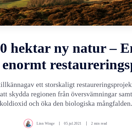
0 hektar ny natur – 
r enormt restaurerings
illkännagav ett storskaligt restaureringsproje
l att skydda regionen från översvämningar sam
koldioxid och öka den biologiska mångfalden
Linn Winge
05.jul.2021
2 min read