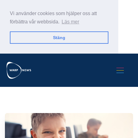
Vi använder cookies som hjälper oss att
förbättra vår webbsida.
Läs mer
Stäng
Sök Warp News