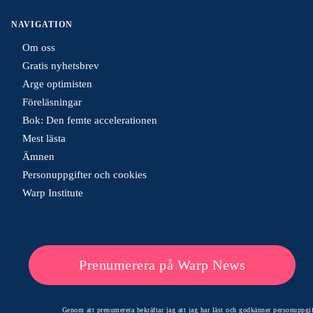
NAVIGATION
Om oss
Gratis nyhetsbrev
Arge optimisten
Föreläsningar
Bok: Den femte accelerationen
Mest lästa
Ämnen
Personuppgifter och cookies
Warp Institute
Prenumerera på Warp News
Genom att prenumerera bekräftar jag att jag har läst och godkänner
personuppgif