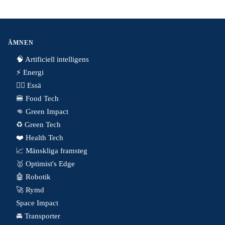
ÄMNEN
🧠 Artificiell intelligens
⚡️ Energi
✍🏼 Essä
🍔 Food Tech
👊 Green Impact
♻️ Green Tech
❤️ Health Tech
📈 Mänskliga framsteg
🥇 Optimist's Edge
🤖 Robotik
🚀 Rymd
Space Impact
🚘 Transporter