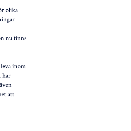
r olika
ningar
en nu finns
t leva inom
n har
 även
et att