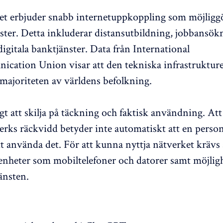
t erbjuder snabb internetuppkoppling som möjliggö
änster. Detta inkluderar distansutbildning, jobbansök
digitala banktjänster. Data från International
cation Union visar att den tekniska infrastruktur
r majoriteten av världens befolkning.
igt att skilja på täckning och faktisk användning. At
erks räckvidd betyder inte automatiskt att en perso
tt använda det. För att kunna nyttja nätverket krävs
ll enheter som mobiltelefoner och datorer samt möjligh
jänsten.