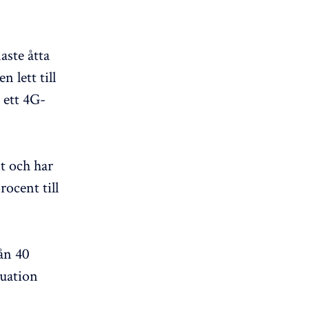
aste åtta
 lett till
 ett 4G-
t och har
rocent till
ån 40
tuation