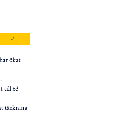
har ökat
.
 till 63
ent täckning