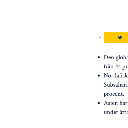
Den globa
från 44 pr
Nordafrika
Subsaharis
procent.
Asien har 
under åtta