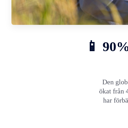
📱 90% 
Den glob
ökat från
har förbä