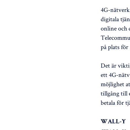
4G-nätverke
digitala tj
online och 
Telecommuni
på plats fö
Det är vikt
ett 4G-nätv
möjlighet a
tillgång ti
betala för t
WALL-Y