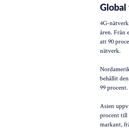
Global 
4G-nätverk
åren. Från e
att 90 proc
nätverk.
Nordamerika
behållit den
99 procent.
Asien uppvi
procent till
markant, fr