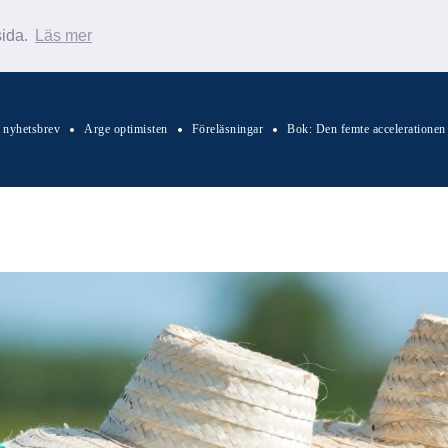
sida.
Läs mer
s nyhetsbrev
Arge optimisten
Föreläsningar
Bok: Den femte accelerationen
Sök Warp News