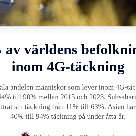
av världens befolkni
inom 4G-täckning
ala andelen människor som lever inom 4G-täc
 44% till 90% mellan 2015 och 2023. Subsahari
ttrat sin täckning från 11% till 63%. Asien har
40% till 94% täckning på under åtta år.