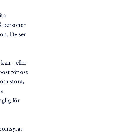
ita
få personer
uon. De ser
kan - eller
ost för oss
ösa stora,
ka
nglig för
enomsyras