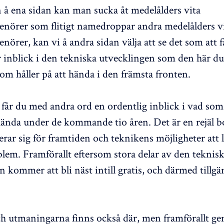
 ena sidan kan man sucka åt medelålders vita
enörer som flitigt namedroppar andra medelålders v
nörer, kan vi å andra sidan välja att se det som att 
or inblick i den tekniska utvecklingen som den här d
som håller på att hända i den främsta fronten.
år du med andra ord en ordentlig inblick i vad som 
nda under de kommande tio åren. Det är en rejäl bo
rar sig för framtiden och teknikens möjligheter att l
blem. Framförallt eftersom stora delar av den teknis
 kommer att bli näst intill gratis, och därmed tillgä
h utmaningarna finns också där, men framförallt g