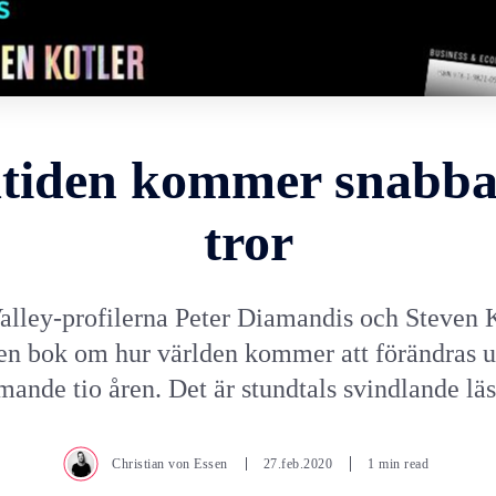
tiden kommer snabba
tror
Valley-profilerna Peter Diamandis och Steven K
 en bok om hur världen kommer att förändras 
ande tio åren. Det är stundtals svindlande läs
Christian von Essen
27.feb.2020
1 min read