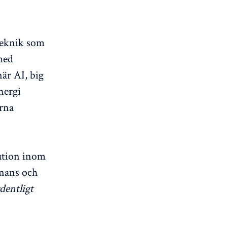
teknik som
med
är AI, big
nergi
rna
ution inom
finans och
dentligt