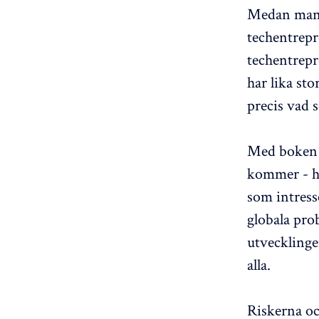
Medan man å
techentrepr
techentrepre
har lika st
precis vad 
Med boken f
kommer - hä
som intresse
globala pro
utvecklingen
alla.
Riskerna oc