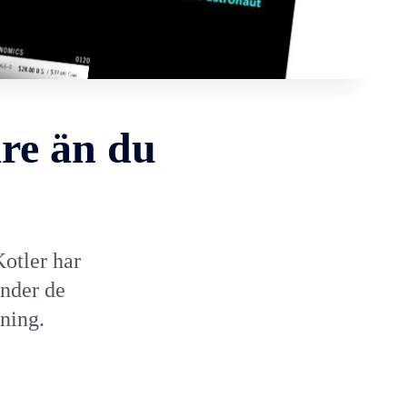
re än du
otler har
under de
ning.