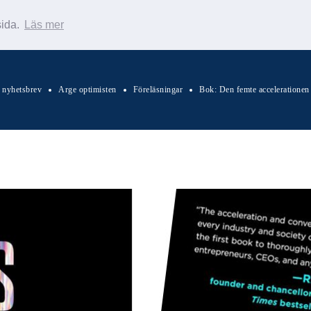
sida.
Läs mer
s nyhetsbrev
Arge optimisten
Föreläsningar
Bok: Den femte accelerationen
Sök Warp News