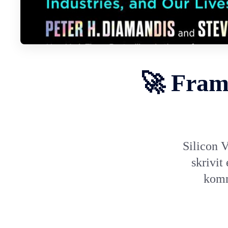
🚀 Fram
Silicon 
skrivit
komm