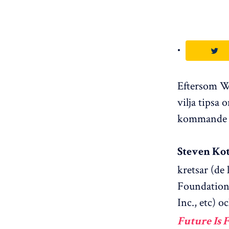
Eftersom Wa
vilja tipsa
kommande å
Steven Kot
kretsar (de
Foundation
Inc., etc) 
Future Is 