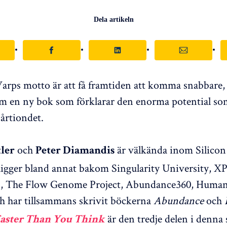
Dela artikeln
rps motto är att få framtiden att komma snabbare, s
 om en ny bok som förklarar den enorma potential som
rtiondet.
och
är välkända inom Silicon
ler
Peter Diamandis
 ligger bland annat bakom Singularity University, XP
, The Flow Genome Project, Abundance360, Human
och har tillsammans skrivit böckerna
Abundance
och
är den tredje delen i denna
Faster Than You Think