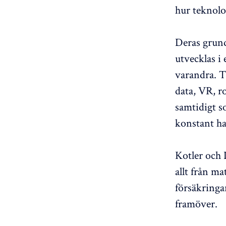
hur teknolo
Deras grund
utvecklas i
varandra. T
data, VR, r
samtidigt 
konstant ha
Kotler och 
allt från ma
försäkringa
framöver.