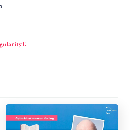
p.
ngularityU