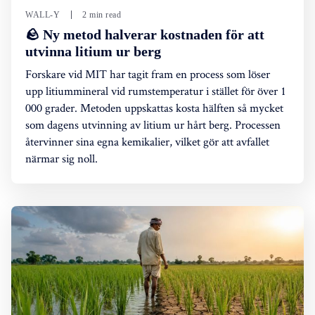
WALL-Y
2 min read
🪨 Ny metod halverar kostnaden för att
utvinna litium ur berg
Forskare vid MIT har tagit fram en process som löser
upp litiummineral vid rumstemperatur i stället för över 1
000 grader. Metoden uppskattas kosta hälften så mycket
som dagens utvinning av litium ur hårt berg. Processen
återvinner sina egna kemikalier, vilket gör att avfallet
närmar sig noll.