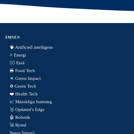
ÄMNEN
🧠 Artificiell intelligens
⚡️ Energi
✍🏼 Essä
🍔 Food Tech
👊 Green Impact
♻️ Green Tech
❤️ Health Tech
📈 Mänskliga framsteg
🥇 Optimist's Edge
🤖 Robotik
🚀 Rymd
Space Impact