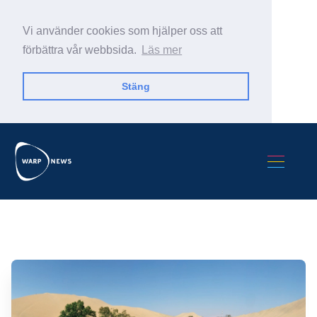
Vi använder cookies som hjälper oss att
förbättra vår webbsida.
Läs mer
Stäng
Sök Warp News