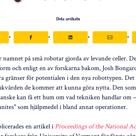
Dela artikeln
 namnet på små robotar gjorda av levande celler. D
sform och enligt en av forskarna bakom, Josh Bongard
a gränser för potentialen i den nya robottypen. Det 
jukvården de kommer att kunna göra nytta. Den som 
kanske kan få ett hum om vad tekniken handlar om –
nites" som hjälpmedel i bland annat operationer.
licerades en artikel i
Proceedings of the National A
r forskare från University of Vermont för första gå