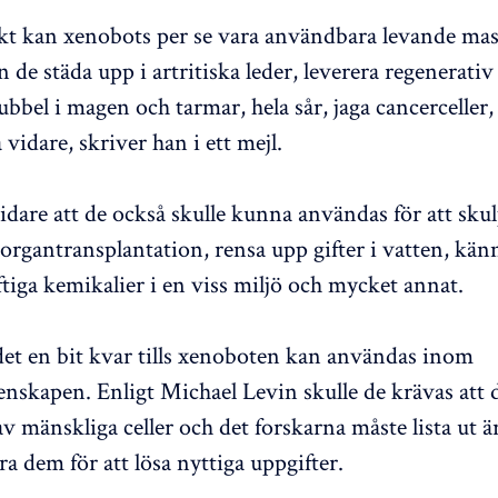
ikt kan xenobots per se vara användbara levande mas
 de städa upp i artritiska leder, leverera regenerativ
bbel i magen och tarmar, hela sår, jaga cancerceller,
 vidare, skriver han i ett mejl.
idare att de också skulle kunna användas för att sku
organtransplantation, rensa upp gifter i vatten, kä
ftiga kemikalier i en viss miljö och mycket annat.
et en bit kvar tills xenoboten kan användas inom
nskapen. Enligt Michael Levin skulle de krävas att d
v mänskliga celler och det forskarna måste lista ut ä
 dem för att lösa nyttiga uppgifter.