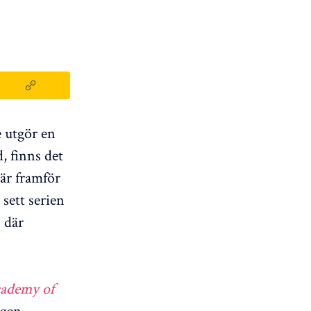
e utgör en
, finns det
är framför
sett serien
 där
cademy of
ngen