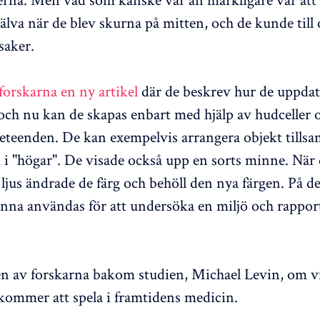
själva när de blev skurna på mitten, och de kunde til
saker.
 forskarna en ny artikel
där de beskrev hur de uppdat
ch nu kan de skapas enbart med hjälp av hudceller o
teenden. De kan exempelvis arrangera objekt tills
 i "högar". De visade också upp en sorts minne. När 
t ljus ändrade de färg och behöll den nya färgen. På de
unna användas för att undersöka en miljö och rappo
en av forskarna bakom studien, Michael Levin, om vi
ommer att spela i framtidens medicin.