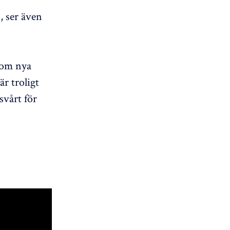
 ser även
som nya
r troligt
svårt för