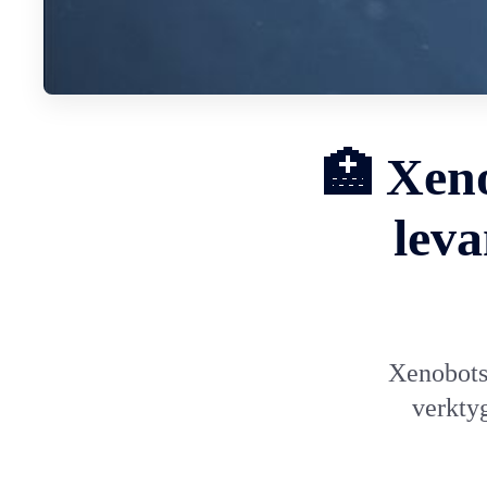
🏥 Xeno
leva
Xenobots
verktyg