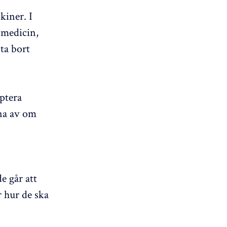
kiner. I
 medicin,
 ta bort
lptera
nna av om
e går att
r hur de ska