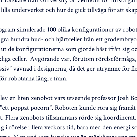
lilla underverket och hur de gick tillväga för att skap
ogram simulerade 100 olika konfigurationer av robo
ågra hundra hud- och hjärtceller från ett grodembry
 ut de konfigurationerna som gjorde bäst ifrån sig o
liga celler. Avgörande var, förutom rörelseförmåga,
ssiv" vävnad i designerna, då det ger utrymme för fl
för robotarna längre fram.
blev en liten xenobot vars utseende professor Josh B
 "ett poppat pocorn". Roboten kunde röra sig framåt
gt. Flera xenobots tillsammans rörde sig koordinerat
ig i rörelse i flera veckors tid, bara med den energi 
llerna. Men vad som kanske var än märkligare var at