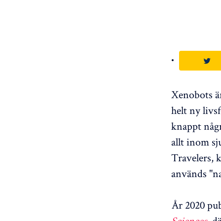
Xenobots är
helt ny liv
knappt någr
allt inom s
Travelers, 
används "na
År 2020 pub
Sciences
,
dä