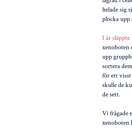
helade sig 
plocka upp 
I år släppte
xenoboten o
upp gruppbe
sortera dem
för ett viss
skulle de k
de sett.
Vi frågade 
xenoboten k