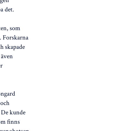
a det.
ten, som
o. Forskarna
ch skapade
 även
er
ongard
 och
. De kunde
som finns
t xenobotsen