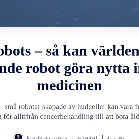
bots – så kan världen
nde robot göra nytta
medicinen
- små robotar skapade av hudceller kan vara f
 för alltifrån cancerbehandling till att bota å
Elina Holmgren Tyskling
26.aug.2021
2 min read