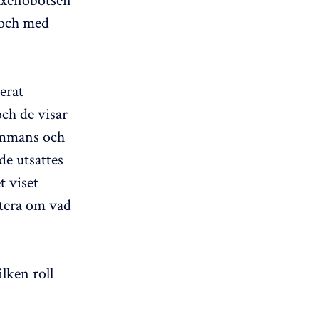
l och med
erat
ch de visar
ammans och
de utsattes
t viset
rtera om vad
lken roll