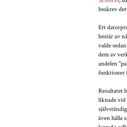
beskrev det 
Ett datorpr
består av n
valde sedan
dem av verk
andelen "pa
funktioner 
Resultatet 
liknade vid
självständi
även hålla s
lagrad i ce