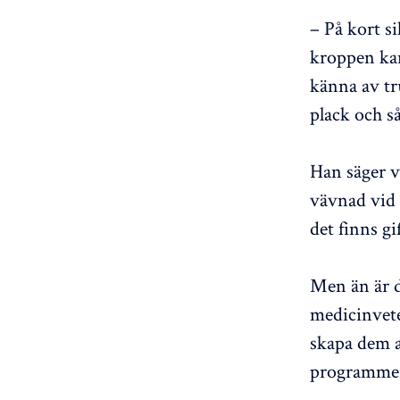
– På kort s
kroppen kan
känna av tru
plack och så
Han säger v
vävnad vid 
det finns gi
Men än är d
medicinvete
skapa dem a
programmera