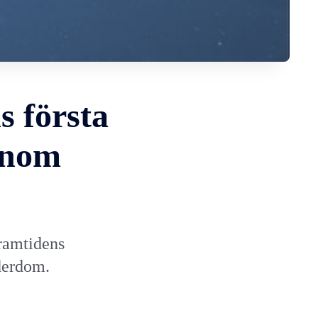
s första
 inom
ramtidens
lderdom.