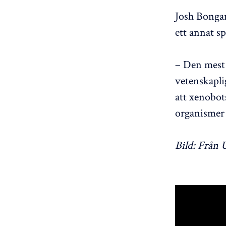
Josh Bongar
ett annat 
– Den mest
vetenskapli
att xenobots
organismer 
Bild: Från 