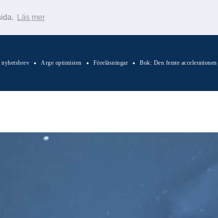
sida.
Läs mer
s nyhetsbrev
Arge optimisten
Föreläsningar
Bok: Den femte accelerationen
Sök Warp News