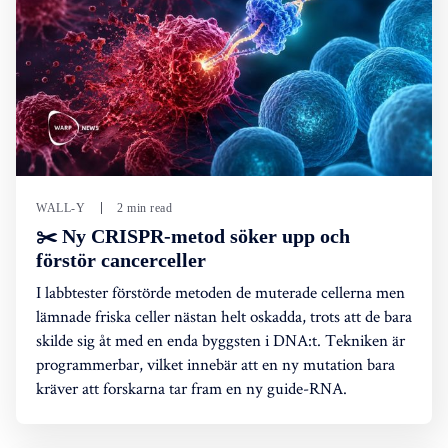
WALL-Y
2 min read
✂️ Ny CRISPR-metod söker upp och
förstör cancerceller
I labbtester förstörde metoden de muterade cellerna men
lämnade friska celler nästan helt oskadda, trots att de bara
skilde sig åt med en enda byggsten i DNA:t. Tekniken är
programmerbar, vilket innebär att en ny mutation bara
kräver att forskarna tar fram en ny guide-RNA.