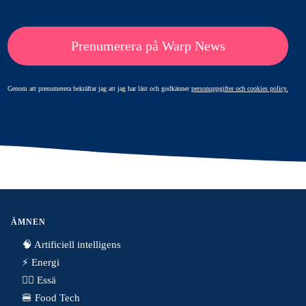
Prenumerera på Warp News
Genom att prenumerera bekräftar jag att jag har läst och godkänner
personuppgifter och cookies policy.
ÄMNEN
🧠 Artificiell intelligens
⚡️ Energi
✍🏼 Essä
🍔 Food Tech