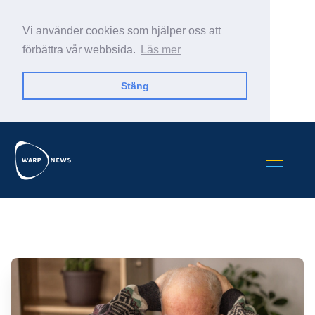
Vi använder cookies som hjälper oss att
förbättra vår webbsida.
Läs mer
Stäng
Sök Warp News