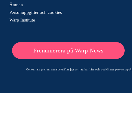
Ämnen
Personuppgifter och cookies
Warp Institute
Prenumerera på Warp News
Genom att prenumerera bekräftar jag att jag har läst och godkänner
personuppgif
© 2026 Warp News – Faktabaserade optimistiska nyheter
Optimists Edge Media AB - St. Persgatan 19, 60233 Norrköping