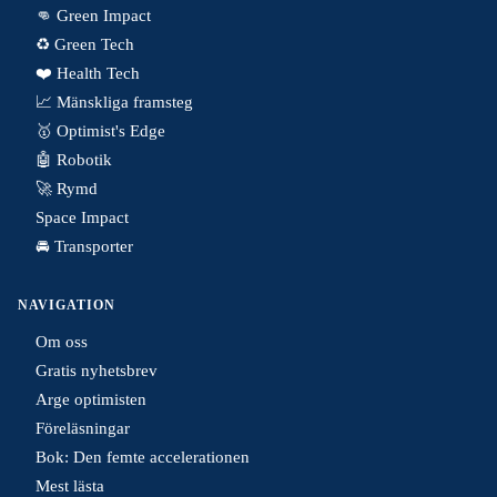
👊 Green Impact
♻️ Green Tech
❤️ Health Tech
📈 Mänskliga framsteg
🥇 Optimist's Edge
🤖 Robotik
🚀 Rymd
Space Impact
🚘 Transporter
NAVIGATION
Om oss
Gratis nyhetsbrev
Arge optimisten
Föreläsningar
Bok: Den femte accelerationen
Mest lästa