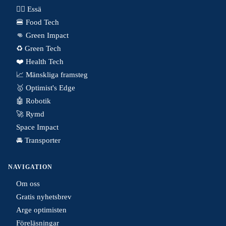
✍🏼 Essä
🍔 Food Tech
👊 Green Impact
♻️ Green Tech
❤️ Health Tech
📈 Mänskliga framsteg
🥇 Optimist's Edge
🤖 Robotik
🚀 Rymd
Space Impact
🚘 Transporter
NAVIGATION
Om oss
Gratis nyhetsbrev
Arge optimisten
Föreläsningar