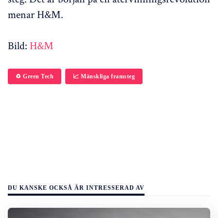
menar H&M.
Bild:
H&M
♻️ Green Tech
📈 Mänskliga framsteg
DU KANSKE OCKSÅ ÄR INTRESSERAD AV