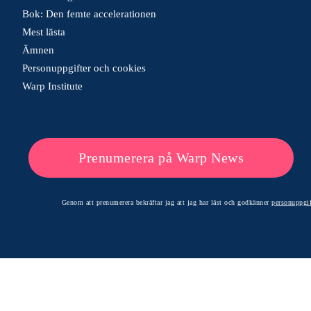
Bok: Den femte accelerationen
Mest lästa
Ämnen
Personuppgifter och cookies
Warp Institute
Prenumerera på Warp News
Genom att prenumerera bekräftar jag att jag har läst och godkänner
personuppgif
© 2026 Warp News – Faktabaserade optimistiska nyheter