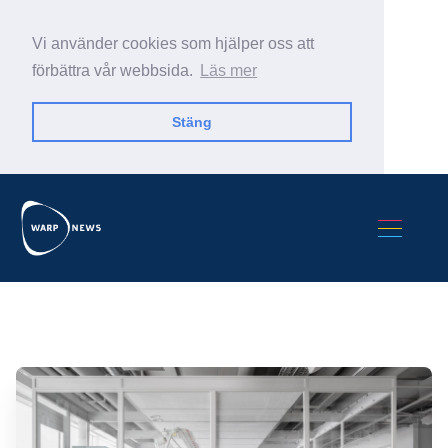
Vi använder cookies som hjälper oss att
förbättra vår webbsida.
Läs mer
Stäng
Sök Warp News