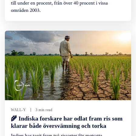
till under en procent, från över 40 procent i vissa
områden 2003.
WALL-Y
3 min read
🌾 Indiska forskare har odlat fram ris som
klarar både översvämning och torka
Indien har tagit fram två rissorter för motsatta