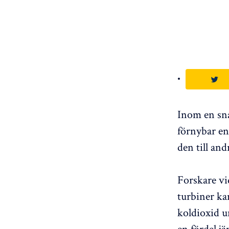
Inom en sna
förnybar en
den till and
Forskare v
turbiner ka
koldioxid u
en fördel j