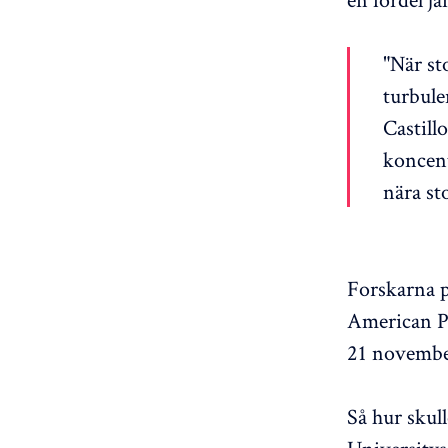
"När st
turbule
Castill
koncentr
nära st
Forskarna p
American Ph
21 novembe
Så hur skul