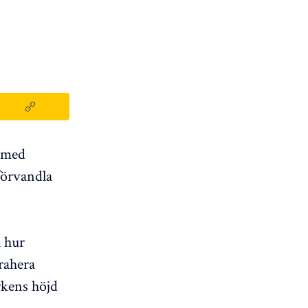
n med
förvandla
 hur
trahera
rkens höjd