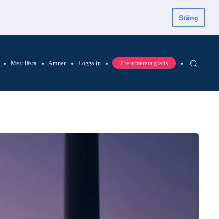
Stäng
Mest lästa
Ämnen
Logga in
Prenumerera gratis