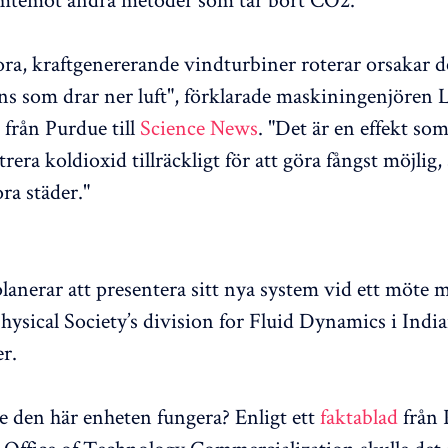
ora, kraftgenererande vindturbiner roterar orsakar d
ns som drar ner luft", förklarade maskiningenjören 
o från Purdue till
Science News
. "Det är en effekt so
era koldioxid tillräckligt för att göra fångst möjlig, 
ora städer."
lanerar att presentera sitt nya system vid ett möte 
ysical Society’s division for Fluid Dynamics i Indi
r.
le den här enheten fungera? Enligt ett
faktablad
från 