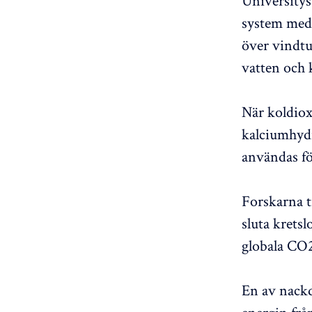
Universitys
system med 
över vindtu
vatten och 
När koldio
kalciumhydr
användas fö
Forskarna t
sluta krets
globala CO2
En av nackd