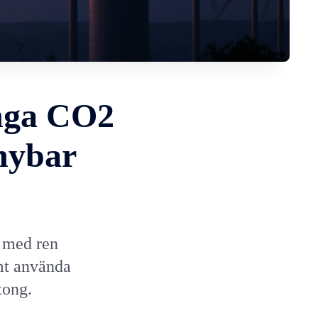
ånga CO2
rnybar
 med ren
mt använda
tong.