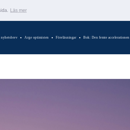
sida.
Läs mer
s nyhetsbrev
Arge optimisten
Föreläsningar
Bok: Den femte accelerationen
Sök Warp News