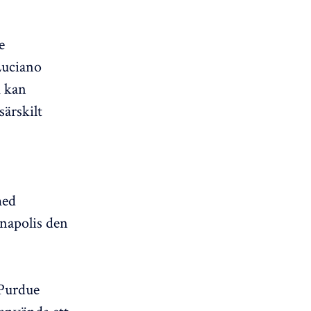
e
Luciano
m kan
särskilt
med
anapolis den
Purdue