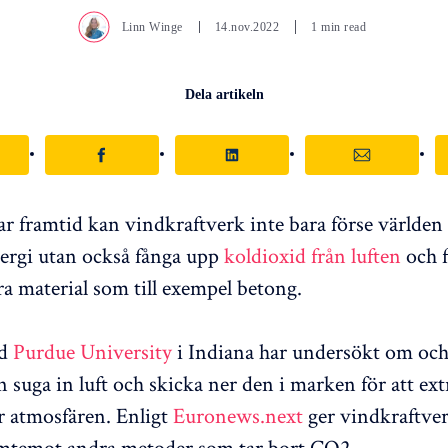
Linn Winge
14.nov.2022
1 min read
Dela artikeln
r framtid kan vindkraftverk inte bara förse världe
ergi utan också fånga upp
koldioxid från luften
och 
ra material som till exempel betong.
id
Purdue University
i Indiana har undersökt om och
n suga in luft och skicka ner den i marken för att ex
r atmosfären. Enligt
Euronews.next
ger vindkraftve
ämtemot andra metoder som tar bort CO2.