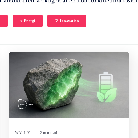
n vindkraften verkligen är en koldioxidneutral lösni
h
⚡️ Energi
💡 Innovation
WALL-Y
2 min read