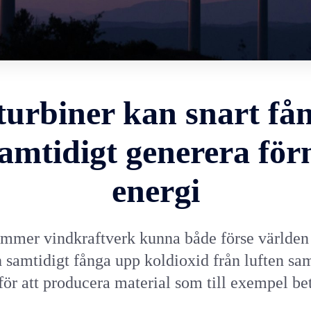
turbiner kan snart f
amtidigt generera fö
energi
ommer vindkraftverk kunna både förse världen
h samtidigt fånga upp koldioxid från luften sa
för att producera material som till exempel be