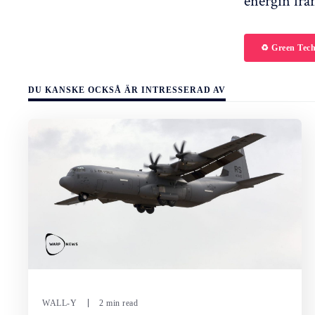
energin frå
♻️ Green Tec
DU KANSKE OCKSÅ ÄR INTRESSERAD AV
WALL-Y
2 min read