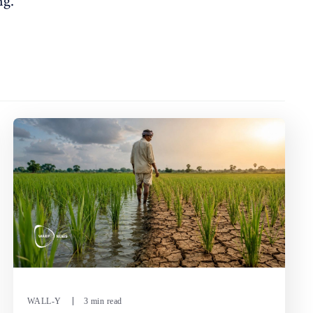
ng.
WALL-Y
3 min read