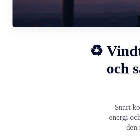
♻️ Vind
och s
Snart k
energi oc
den 