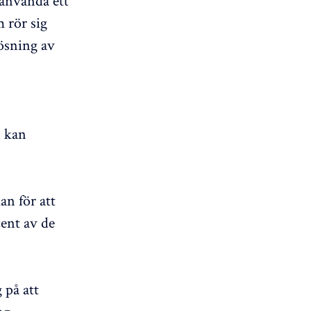
 använda ett
m rör sig
lösning av
n kan
an för att
cent av de
 på att