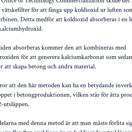
 Office of Technology Commercialization skulle det
vätskefilter för att fånga upp koldioxid ur luften so
rbinen. Detta medför att koldioxid absorberas i en 
kalciumhydroxid.
xiden absorberas kommer den att kombineras med
oxiden för att generera kalciumkarbonat som seda
r att skapa betong och andra material.
ror att den här metoden kan ha en betydande inverk
loppet i betongproduktionen, vilken står för åtta pro
-utsläppen.
elarna med denna metod är att man måste förlita sig