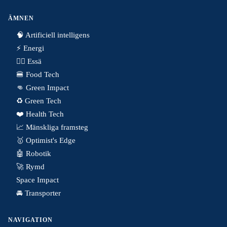
ÄMNEN
🧠 Artificiell intelligens
⚡️ Energi
✍🏼 Essä
🍔 Food Tech
👊 Green Impact
♻️ Green Tech
❤️ Health Tech
📈 Mänskliga framsteg
🥇 Optimist's Edge
🤖 Robotik
🚀 Rymd
Space Impact
🚘 Transporter
NAVIGATION