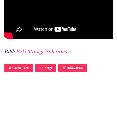
Bild:
B2U Storage Solutions
♻️ Green Tech
⚡️ Energi
💡 Innovation