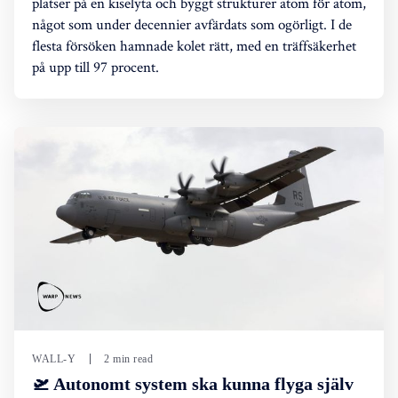
platser på en kiselyta och byggt strukturer atom för atom,
något som under decennier avfärdats som ogörligt. I de
flesta försöken hamnade kolet rätt, med en träffsäkerhet
på upp till 97 procent.
WALL-Y
2 min read
🛫 Autonomt system ska kunna flyga själv