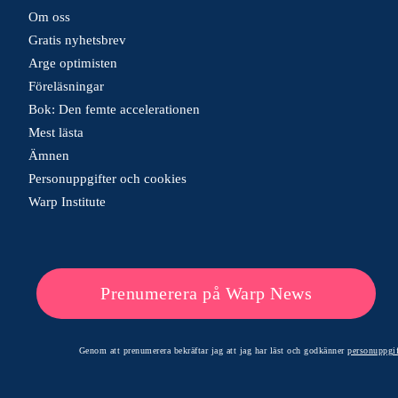
Om oss
Gratis nyhetsbrev
Arge optimisten
Föreläsningar
Bok: Den femte accelerationen
Mest lästa
Ämnen
Personuppgifter och cookies
Warp Institute
Prenumerera på Warp News
Genom att prenumerera bekräftar jag att jag har läst och godkänner
personuppgif