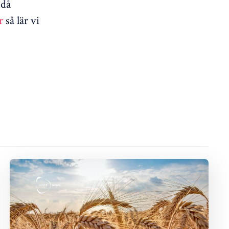
 då
r
så lär vi