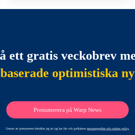
å ett gratis veckobrev m
abaserade optimistiska ny
Prenumerera på Warp News
Genom att prenumerera bekräftar jag att jag har läst och godkänner
personuppgifter och cookies policy.