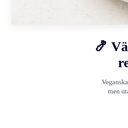
🍤 Vä
r
Veganska
men ut