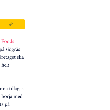
 Foods
på sjögräs
retaget ska
 helt
na tillagas
t börja med
ts på