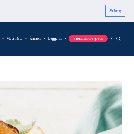
Stäng
Mest lästa
Ämnen
Logga in
Prenumerera gratis