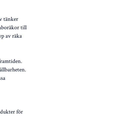
v tänker
boräkor till
yp av räka
framtiden.
ållbarheten.
ssa
dukter för