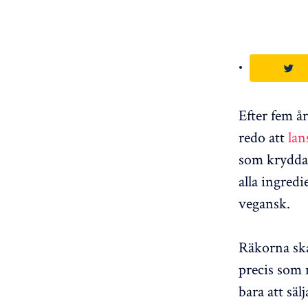
Efter fem å
redo att
lan
som kryddas
alla ingred
vegansk.
Räkorna ska
precis som 
bara att säl