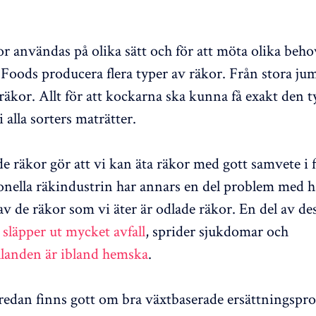
r användas på olika sätt och för att möta olika beho
ods producera flera typer av räkor. Från stora jum
 räkor. Allt för att kockarna ska kunna få exakt den t
 alla sorters maträtter.
e räkor gör att vi kan äta räkor med gott samvete i 
onella räkindustrin har annars en del problem med h
av de räkor som vi äter är odlade räkor. En del av de
r
släpper ut mycket avfall
, sprider sjukdomar och
llanden är ibland hemska
.
edan finns gott om bra växtbaserade ersättningspro