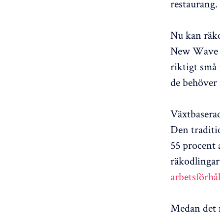
restaurang.
Nu kan räko
New Wave Fo
riktigt små
de behöver i
Växtbaserad
Den traditi
55 procent 
räkodlinga
arbetsförhå
Medan det r