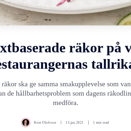
xtbaserade räkor på vä
estaurangernas tallrik
 räkor ska ge samma smakupplevelse som vanl
an de hållbarhetsproblem som dagens räkodlin
medföra.
Kent Olofsson
13.jan.2021
1 min read