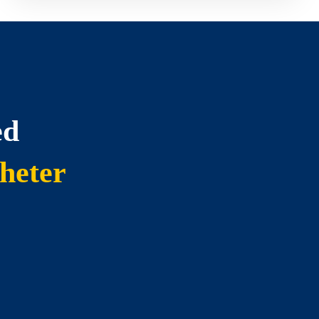
ed
heter