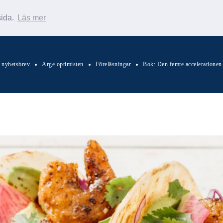
sida.
Läs mer
s nyhetsbrev
Arge optimisten
Föreläsningar
Bok: Den femte accelerationen
Sök Warp News