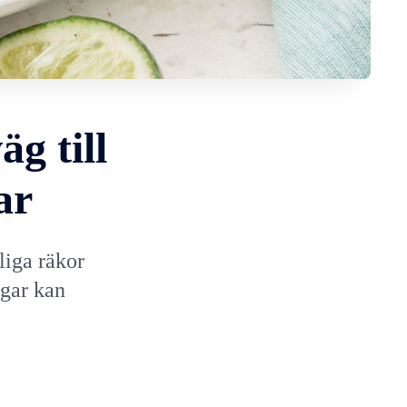
g till
ar
iga räkor
gar kan