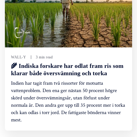
WALL-Y
3 min read
🌾 Indiska forskare har odlat fram ris som
klarar både översvämning och torka
Indien har tagit fram två rissorter för motsatta
vattenproblem. Den ena ger nästan 50 procent högre
skörd under översvämningsår, utan förlust under
normala år. Den andra ger upp till 35 procent mer i torka
och kan odlas i torr jord. De fattigaste bönderna vinner
mest.