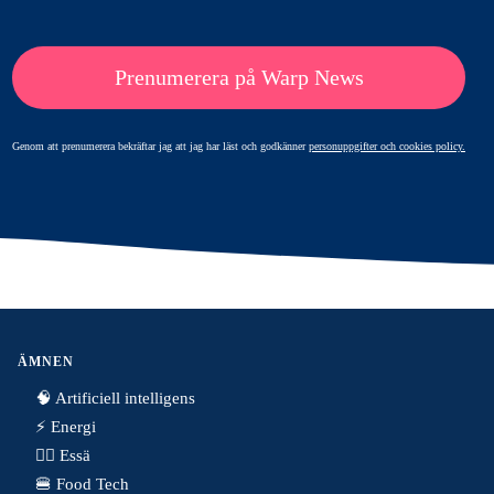
Prenumerera på Warp News
Genom att prenumerera bekräftar jag att jag har läst och godkänner
personuppgifter och cookies policy.
ÄMNEN
🧠 Artificiell intelligens
⚡️ Energi
✍🏼 Essä
🍔 Food Tech