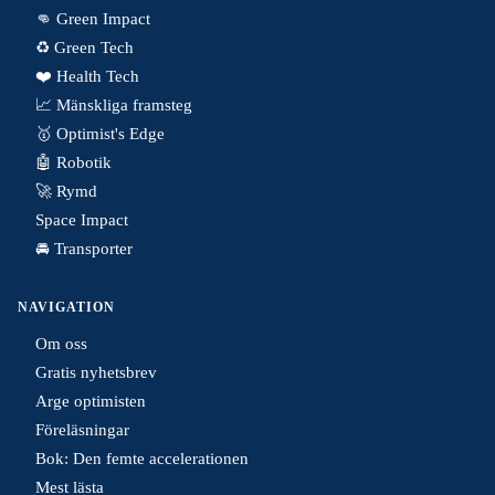
👊 Green Impact
♻️ Green Tech
❤️ Health Tech
📈 Mänskliga framsteg
🥇 Optimist's Edge
🤖 Robotik
🚀 Rymd
Space Impact
🚘 Transporter
NAVIGATION
Om oss
Gratis nyhetsbrev
Arge optimisten
Föreläsningar
Bok: Den femte accelerationen
Mest lästa