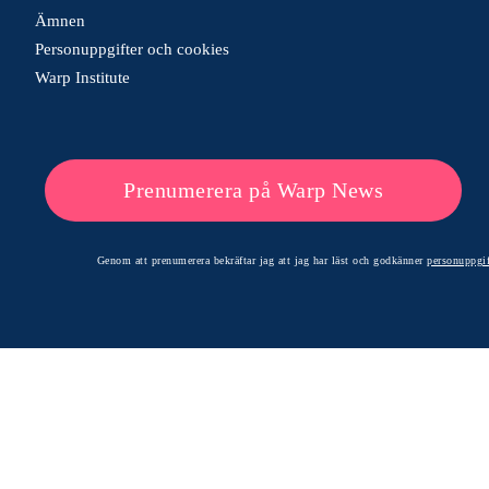
Ämnen
Personuppgifter och cookies
Warp Institute
Prenumerera på Warp News
Genom att prenumerera bekräftar jag att jag har läst och godkänner
personuppgif
© 2026 Warp News – Faktabaserade optimistiska nyheter
Optimists Edge Media AB - St. Persgatan 19, 60233 Norrköping