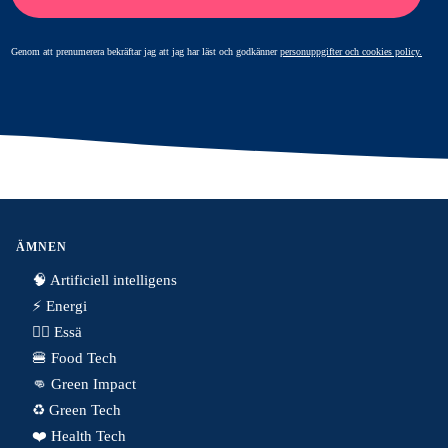
Genom att prenumerera bekräftar jag att jag har läst och godkänner
personuppgifter och cookies policy.
ÄMNEN
🧠 Artificiell intelligens
⚡️ Energi
✍🏼 Essä
🍔 Food Tech
👊 Green Impact
♻️ Green Tech
❤️ Health Tech