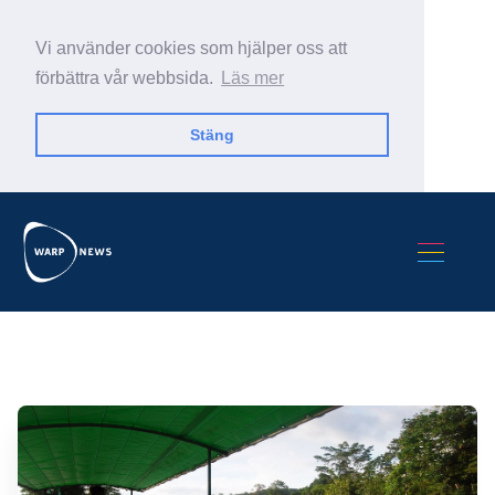
Vi använder cookies som hjälper oss att
förbättra vår webbsida.
Läs mer
Stäng
Sök Warp News