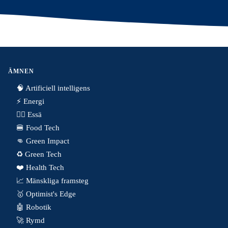
ÄMNEN
🧠 Artificiell intelligens
⚡️ Energi
✍🏼 Essä
🍔 Food Tech
👊 Green Impact
♻️ Green Tech
❤️ Health Tech
📈 Mänskliga framsteg
🥇 Optimist's Edge
🤖 Robotik
🚀 Rymd