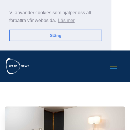
Vi använder cookies som hjälper oss att
förbättra vår webbsida.
Läs mer
Stäng
Sök Warp News