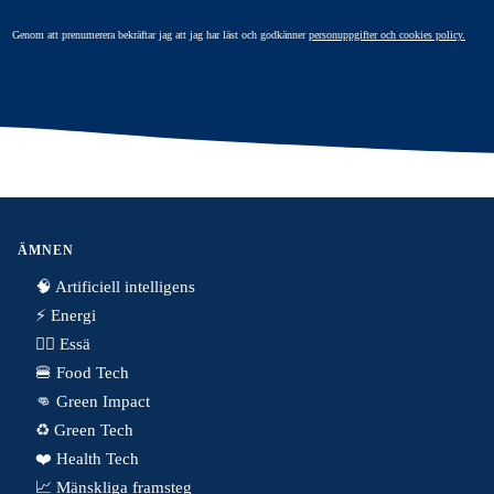
Genom att prenumerera bekräftar jag att jag har läst och godkänner
personuppgifter och cookies policy.
ÄMNEN
🧠 Artificiell intelligens
⚡️ Energi
✍🏼 Essä
🍔 Food Tech
👊 Green Impact
♻️ Green Tech
❤️ Health Tech
📈 Mänskliga framsteg