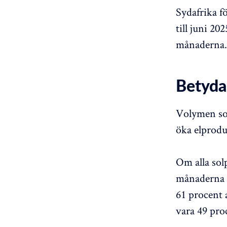
Sydafrika f
till juni 2
månaderna. A
Betyda
Volymen so
öka elprodu
Om alla sol
månaderna i
61 procent 
vara 49 pro