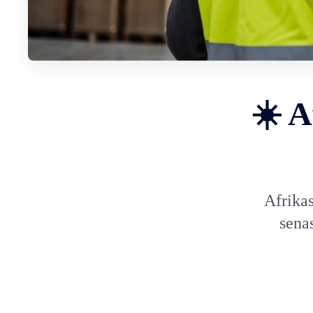
☀️ A
Afrika
sena