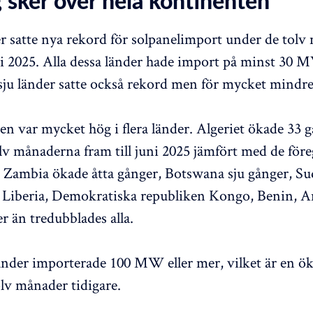
 sker över hela kontinenten
r satte nya rekord för solpanelimport under de tol
uni 2025. Alla dessa länder hade import på minst 30 
 sju länder satte också rekord men för mycket mindr
ten var mycket hög i flera länder. Algeriet ökade 33 
lv månaderna fram till juni 2025 jämfört med de för
Zambia ökade åtta gånger, Botswana sju gånger, Su
 Liberia, Demokratiska republiken Kongo, Benin, A
r än tredubblades alla.
nder importerade 100 MW eller mer, vilket är en ök
olv månader tidigare.