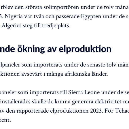
örblev den största solimportören under de tolv mån
025. Nigeria var tvåa och passerade Egypten under de s
lgeriet steg till tredje plats.
nde ökning av elproduktion
lpaneler som importerats under de senaste tolv må
ktionen avsevärt i många afrikanska länder.
paneler som importerats till Sierra Leone under de se
nstallerades skulle de kunna generera elektricitet 
av den rapporterade elproduktionen 2023. För Tchad
cent.