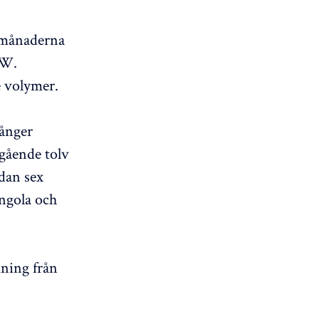
v månaderna
MW.
e volymer.
gånger
egående tolv
dan sex
ngola och
ning från