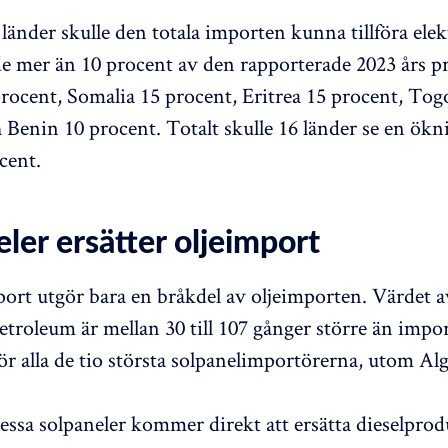
länder skulle den totala importen kunna tillföra elekt
 mer än 10 procent av den rapporterade 2023 års p
procent, Somalia 15 procent, Eritrea 15 procent, Tog
 Benin 10 procent. Totalt skulle 16 länder se en ökn
cent.
ler ersätter oljeimport
ort utgör bara en bråkdel av oljeimporten. Värdet 
petroleum är mellan 30 till 107 gånger större än impo
ör alla de tio största solpanelimportörerna, utom Alg
ssa solpaneler kommer direkt att ersätta dieselpro