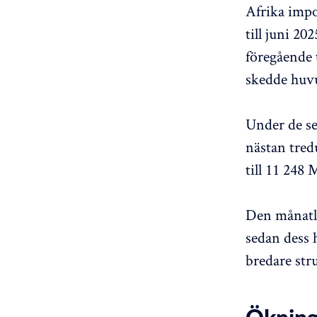
Afrika imp
till juni 2
föregående
skedde huvu
Under de se
nästan tred
till 11 248
Den månatl
sedan dess h
bredare stru