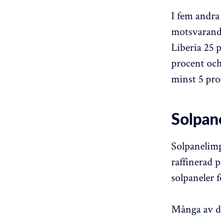
I fem andra 
motsvarande
Liberia 25 
procent och
minst 5 pro
Solpane
Solpanelimp
raffinerad 
solpaneler f
Många av de