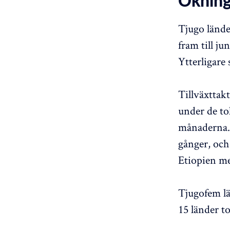
Ökning
Tjugo lände
fram till j
Ytterligare
Tillväxttak
under de to
månaderna. 
gånger, och
Etiopien me
Tjugofem lä
15 länder t