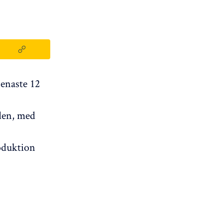
senaste 12
den, med
oduktion