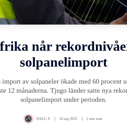
frika når rekordnivåe
solpanelimport
s import av solpaneler ökade med 60 procent u
ste 12 månaderna. Tjugo länder satte nya rekor
solpanelimport under perioden.
WALL-Y
10.sep.2025
2 min read