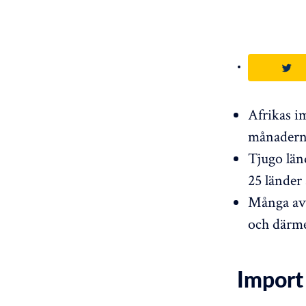
Afrikas i
månadern
Tjugo län
25 lände
Många av 
och därme
Import