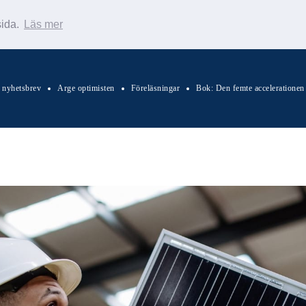
sida.
Läs mer
s nyhetsbrev
Arge optimisten
Föreläsningar
Bok: Den femte accelerationen
Sök Warp News