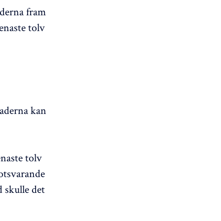
aderna fram
enaste tolv
naderna kan
naste tolv
motsvarande
 skulle det