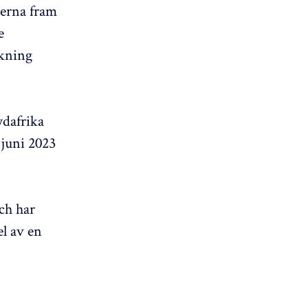
erna fram
e
kning
ydafrika
 juni 2023
ch har
el av en