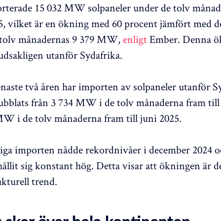
orterade 15 032 MW solpaneler under de tolv månad
025, vilket är en ökning med 60 procent jämfört med d
 tolv månadernas 9 379 MW,
enligt
Ember. Denna ö
dsakligen utanför Sydafrika.
naste två åren har importen av solpaneler utanför S
ubblats från 3 734 MW i de tolv månaderna fram till
 MW i de tolv månaderna fram till juni 2025.
iga importen nådde rekordnivåer i december 2024 o
ållit sig konstant hög. Detta visar att ökningen är d
kturell trend.