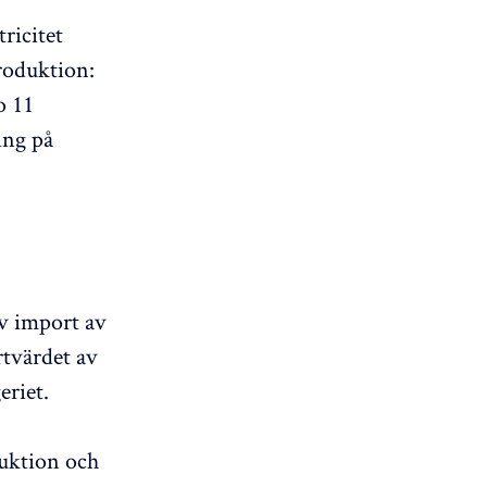
ricitet
roduktion:
o 11
ing på
av import av
rtvärdet av
eriet.
duktion och