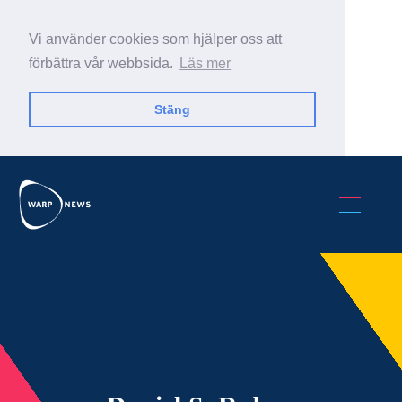
Vi använder cookies som hjälper oss att
förbättra vår webbsida.
Läs mer
Stäng
Sök Warp News