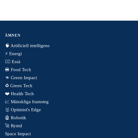
ÄMNEN
🧠 Artificiell intelligens
⚡️ Energi
✍🏼 Essä
🍔 Food Tech
👊 Green Impact
♻️ Green Tech
❤️ Health Tech
📈 Mänskliga framsteg
🥇 Optimist's Edge
🤖 Robotik
🚀 Rymd
Space Impact