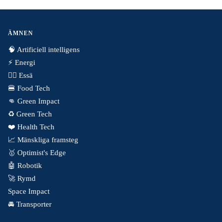
ÄMNEN
🧠 Artificiell intelligens
⚡️ Energi
✍🏼 Essä
🍔 Food Tech
👊 Green Impact
♻️ Green Tech
❤️ Health Tech
📈 Mänskliga framsteg
🥇 Optimist's Edge
🤖 Robotik
🚀 Rymd
Space Impact
🚘 Transporter