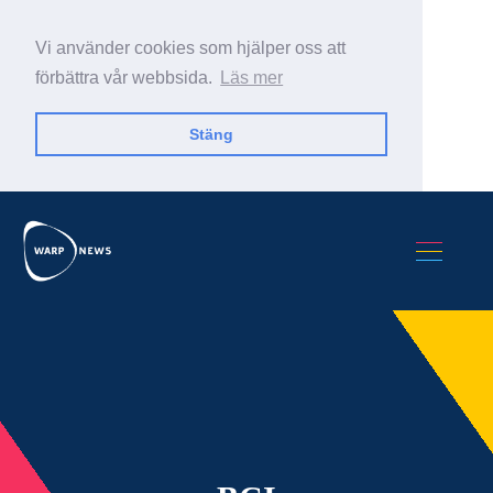
Vi använder cookies som hjälper oss att
förbättra vår webbsida.
Läs mer
Stäng
Sök Warp News