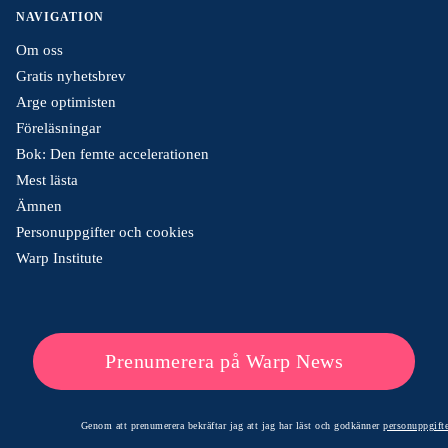
NAVIGATION
Om oss
Gratis nyhetsbrev
Arge optimisten
Föreläsningar
Bok: Den femte accelerationen
Mest lästa
Ämnen
Personuppgifter och cookies
Warp Institute
Prenumerera på Warp News
Genom att prenumerera bekräftar jag att jag har läst och godkänner
personuppgifte