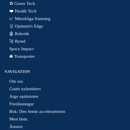
♻️ Green Tech
❤️ Health Tech
📈 Mänskliga framsteg
🥇 Optimist's Edge
🤖 Robotik
🚀 Rymd
Space Impact
🚘 Transporter
NAVIGATION
Om oss
Gratis nyhetsbrev
Arge optimisten
Föreläsningar
Bok: Den femte accelerationen
Mest lästa
Ämnen