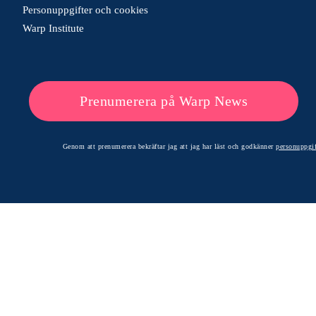
Personuppgifter och cookies
Warp Institute
Prenumerera på Warp News
Genom att prenumerera bekräftar jag att jag har läst och godkänner
personuppgif
© 2026 Warp News – Faktabaserade optimistiska nyheter
Optimists Edge Media AB - St. Persgatan 19, 60233 Norrköping