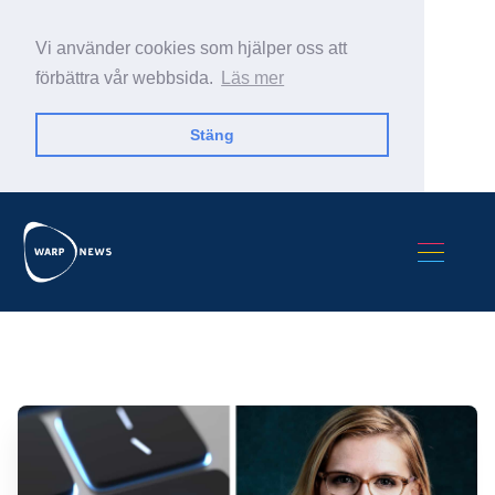
Vi använder cookies som hjälper oss att
förbättra vår webbsida.
Läs mer
Stäng
Sök Warp News