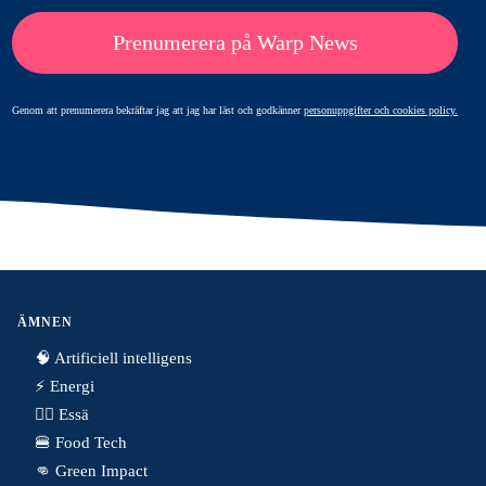
Prenumerera på Warp News
Genom att prenumerera bekräftar jag att jag har läst och godkänner
personuppgifter och cookies policy.
ÄMNEN
🧠 Artificiell intelligens
⚡️ Energi
✍🏼 Essä
🍔 Food Tech
👊 Green Impact