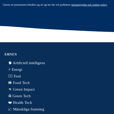
Genom att prenumerera bekräftar jag att jag har läst och godkänner
personuppgifter och cookies policy.
ÄMNEN
🧠 Artificiell intelligens
⚡️ Energi
✍🏼 Essä
🍔 Food Tech
👊 Green Impact
♻️ Green Tech
❤️ Health Tech
📈 Mänskliga framsteg