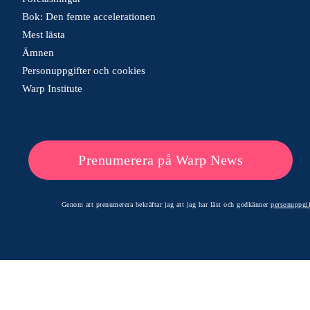
Bok: Den femte accelerationen
Mest lästa
Ämnen
Personuppgifter och cookies
Warp Institute
Prenumerera på Warp News
Genom att prenumerera bekräftar jag att jag har läst och godkänner
personuppgif
© 2026 Warp News – Faktabaserade optimistiska nyheter