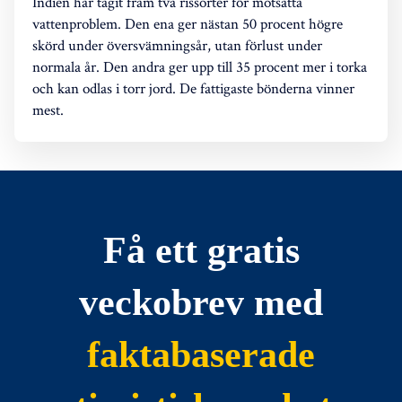
Indien har tagit fram två rissorter för motsatta
vattenproblem. Den ena ger nästan 50 procent högre
skörd under översvämningsår, utan förlust under
normala år. Den andra ger upp till 35 procent mer i torka
och kan odlas i torr jord. De fattigaste bönderna vinner
mest.
Få ett gratis
veckobrev med
faktabaserade