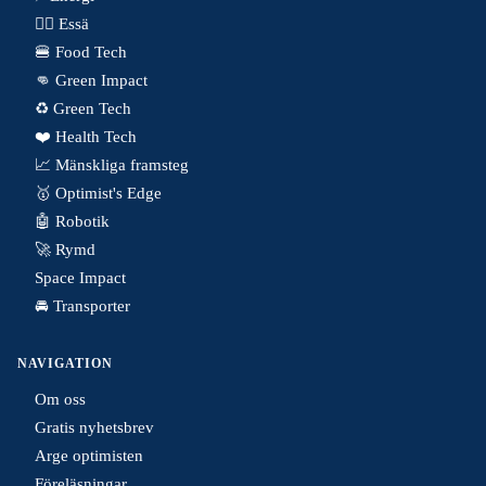
✍🏼 Essä
🍔 Food Tech
👊 Green Impact
♻️ Green Tech
❤️ Health Tech
📈 Mänskliga framsteg
🥇 Optimist's Edge
🤖 Robotik
🚀 Rymd
Space Impact
🚘 Transporter
NAVIGATION
Om oss
Gratis nyhetsbrev
Arge optimisten
Föreläsningar