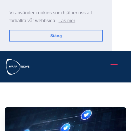
Vi använder cookies som hjälper oss att
förbättra vår webbsida.
Läs mer
Stäng
Sök Warp News