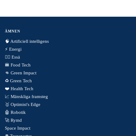
ÄMNEN
🧠 Artificiell intelligens
⚡️ Energi
✍🏼 Essä
🍔 Food Tech
👊 Green Impact
♻️ Green Tech
❤️ Health Tech
📈 Mänskliga framsteg
🥇 Optimist's Edge
🤖 Robotik
🚀 Rymd
Space Impact
🚘 Transporter