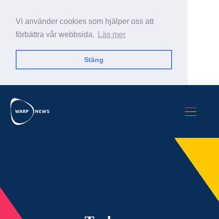
Vi använder cookies som hjälper oss att
förbättra vår webbsida.
Läs mer
Stäng
Sök Warp News