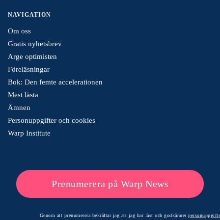
NAVIGATION
Om oss
Gratis nyhetsbrev
Arge optimisten
Föreläsningar
Bok: Den femte accelerationen
Mest lästa
Ämnen
Personuppgifter och cookies
Warp Institute
Prenumerera på Warp News
Genom att prenumerera bekräftar jag att jag har läst och godkänner
personuppgifte