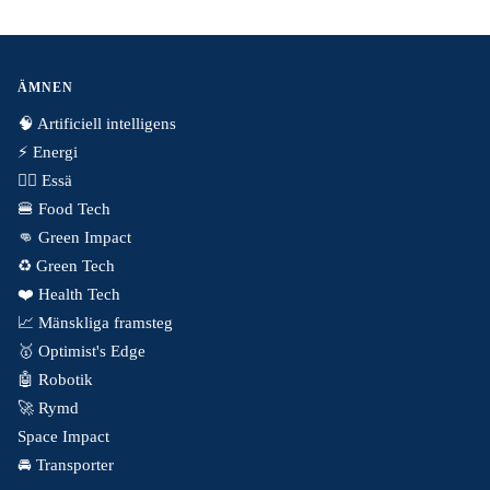
ÄMNEN
🧠 Artificiell intelligens
⚡️ Energi
✍🏼 Essä
🍔 Food Tech
👊 Green Impact
♻️ Green Tech
❤️ Health Tech
📈 Mänskliga framsteg
🥇 Optimist's Edge
🤖 Robotik
🚀 Rymd
Space Impact
🚘 Transporter