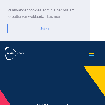
Vi använder cookies som hjälper oss att
förbättra vår webbsida.
Läs mer
Stäng
Sök Warp News