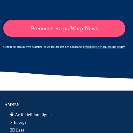
Prenumerera på Warp News
Genom att prenumerera bekräftar jag att jag har läst och godkänner
personuppgifter och cookies policy.
ÄMNEN
🧠 Artificiell intelligens
⚡️ Energi
✍🏼 Essä