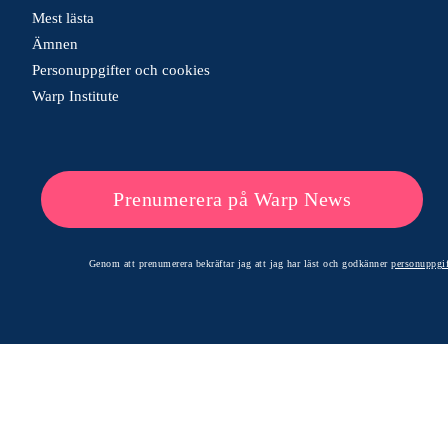
Mest lästa
Ämnen
Personuppgifter och cookies
Warp Institute
Prenumerera på Warp News
Genom att prenumerera bekräftar jag att jag har läst och godkänner
personuppgif
© 2026 Warp News – Faktabaserade optimistiska nyheter
Optimists Edge Media AB - St. Persgatan 19, 60233 Norrköping