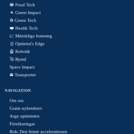
🍔 Food Tech
👊 Green Impact
♻️ Green Tech
❤️ Health Tech
📈 Mänskliga framsteg
🥇 Optimist's Edge
🤖 Robotik
🚀 Rymd
Space Impact
🚘 Transporter
NAVIGATION
Om oss
Gratis nyhetsbrev
Arge optimisten
Föreläsningar
Bok: Den femte accelerationen