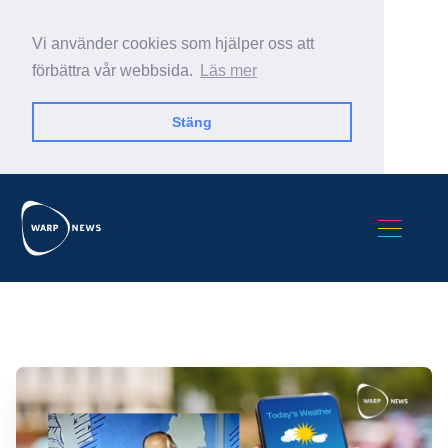
Vi använder cookies som hjälper oss att
förbättra vår webbsida.
Läs mer
Stäng
Sök Warp News