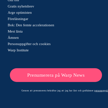
Gratis nyhetsbrev
Arge optimisten
Föreläsningar
Bok: Den femte accelerationen
Mest lästa
Ämnen
Personuppgifter och cookies
Warp Institute
Prenumerera på Warp News
Genom att prenumerera bekräftar jag att jag har läst och godkänner
personuppgif