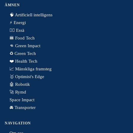
ÄMNEN
🧠 Artificiell intelligens
⚡️ Energi
✍🏼 Essä
🍔 Food Tech
👊 Green Impact
♻️ Green Tech
❤️ Health Tech
📈 Mänskliga framsteg
🥇 Optimist's Edge
🤖 Robotik
🚀 Rymd
Space Impact
🚘 Transporter
NAVIGATION
Om oss