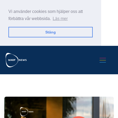
Vi använder cookies som hjälper oss att
förbättra vår webbsida.
Läs mer
Stäng
Sök Warp News