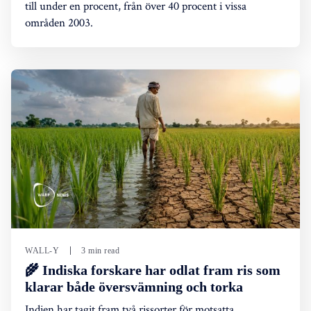
till under en procent, från över 40 procent i vissa
områden 2003.
WALL-Y
3 min read
🌾 Indiska forskare har odlat fram ris som
klarar både översvämning och torka
Indien har tagit fram två rissorter för motsatta