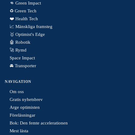
👊 Green Impact
♻️ Green Tech
❤️ Health Tech
📈 Mänskliga framsteg
🥇 Optimist's Edge
🤖 Robotik
🚀 Rymd
Space Impact
🚘 Transporter
NAVIGATION
Om oss
Gratis nyhetsbrev
Arge optimisten
Föreläsningar
Bok: Den femte accelerationen
Mest lästa