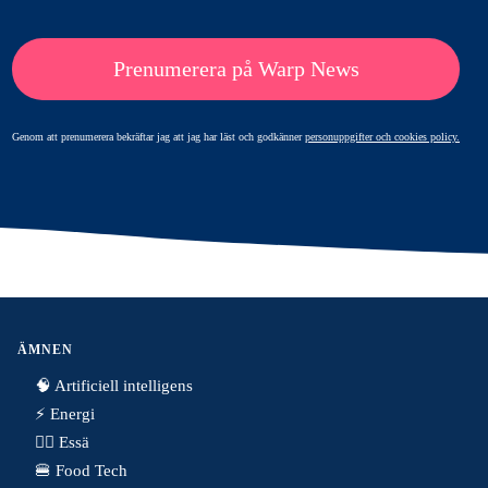
Prenumerera på Warp News
Genom att prenumerera bekräftar jag att jag har läst och godkänner
personuppgifter och cookies policy.
ÄMNEN
🧠 Artificiell intelligens
⚡️ Energi
✍🏼 Essä
🍔 Food Tech