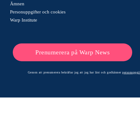
Ämnen
Personuppgifter och cookies
Warp Institute
Prenumerera på Warp News
Genom att prenumerera bekräftar jag att jag har läst och godkänner
personuppgif
© 2026 Warp News – Faktabaserade optimistiska nyheter
Optimists Edge Media AB - St. Persgatan 19, 60233 Norrköping