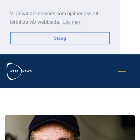
Vi använder cookies som hjälper oss att
förbättra vår webbsida.
Läs mer
Stäng
Sök Warp News