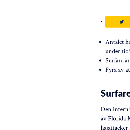
Antalet ha
under tioå
Surfare är
Fyra av at
Surfar
Den interna
av Florida 
hajattacker