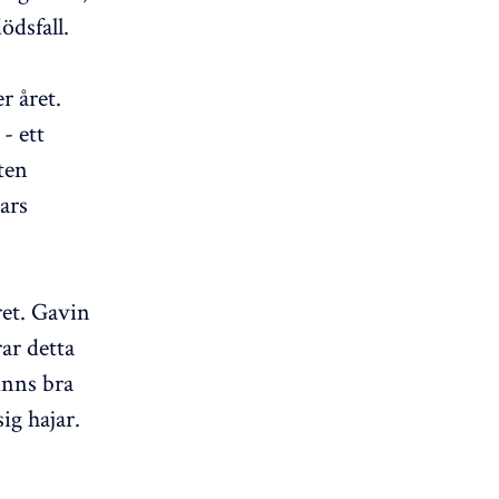
ödsfall.
r året.
- ett
ten
ars
ret. Gavin
ar detta
inns bra
ig hajar.