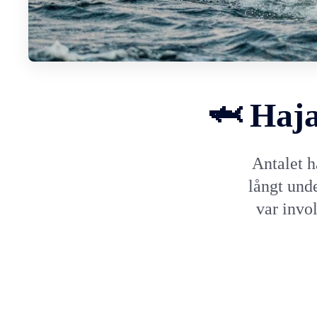
🦈 Haj
Antalet h
långt unde
var invol