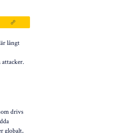
är långt
 attacker.
 som drivs
edda
r globalt,