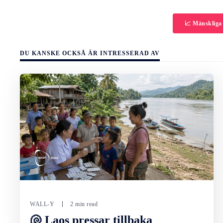
📈 Mänskliga
DU KANSKE OCKSÅ ÄR INTRESSERAD AV
WALL-Y
2 min read
🐚 Laos pressar tillbaka