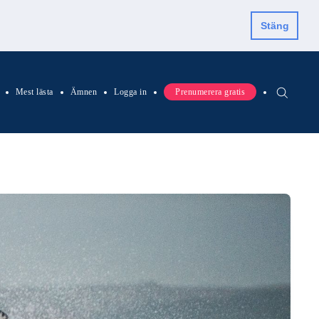
Stäng
Mest lästa
Ämnen
Logga in
Prenumerera gratis