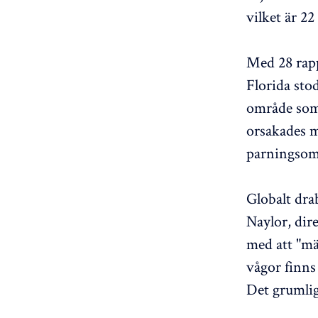
vilket är 22
Med 28 rapp
Florida stod
område som 
orsakades m
parningsomr
Globalt dra
Naylor, dir
med att "mä
vågor finns 
Det grumliga