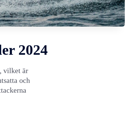
er 2024
 vilket är
utsatta och
attackerna