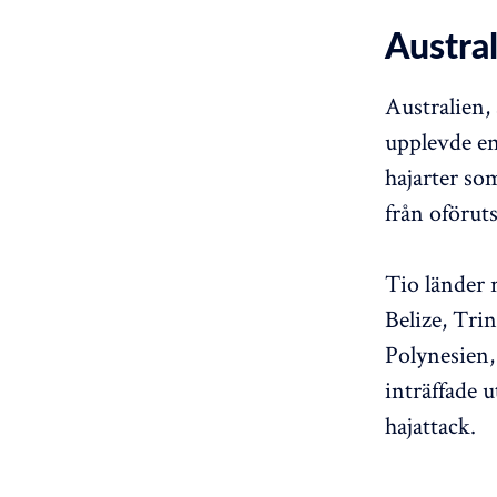
Austral
Australien, 
upplevde en
hajarter so
från oförut
Tio länder 
Belize, Tr
Polynesien,
inträffade 
hajattack.