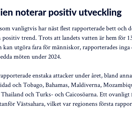
ien noterar positiv utveckling
som vanligtvis har näst flest rapporterade bett och dö
 positiv trend. Trots att landets vatten är hem för 13
m kan utgöra fara för människor, rapporterades inga 
sedda möten under 2024.
rapporterade enstaka attacker under året, bland ann
inidad och Tobago, Bahamas, Maldiverna, Mozambiq
 Thailand och Turks- och Caicosöarna. Ett ovanligt f
utanför Västsahara, vilket var regionens första rappo