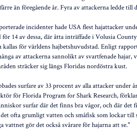
 färre än föregående år. Fyra av attackerna ledde till d
orterade incidenter hade USA flest hajattacker unde
 för 14 av dessa, där åtta inträffade i Volusia County 
kallas för världens hajbetshuvudstad. Enligt rappor
ånga av attackerna sannolikt av svartfenade hajar, v
åden sträcker sig längs Floridas nordöstra kust.
bbades surfare av 33 procent av alla attacker under å
ektör för Florida Program for Shark Research, förklar
nniskor surfar där det finns bra vågor, och där det f
det ofta grumligt vatten och småfisk som lockar till s
 vattnet gör det också svårare för hajarna att se."