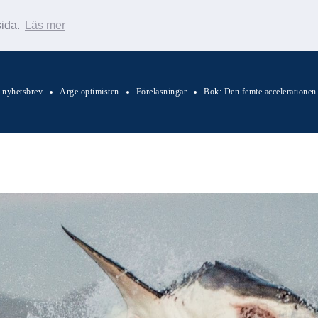
sida.
Läs mer
s nyhetsbrev
Arge optimisten
Föreläsningar
Bok: Den femte accelerationen
Sök Warp News