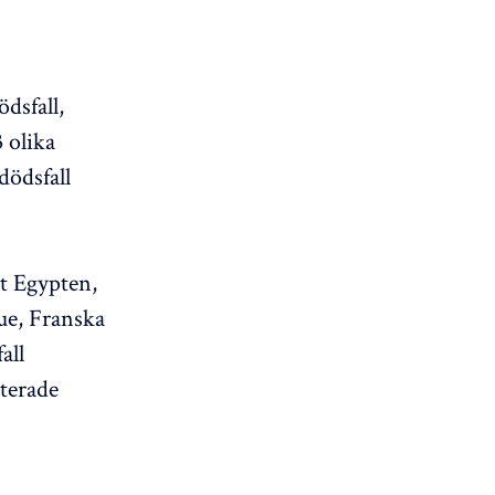
dsfall,
 olika
dödsfall
at Egypten,
ue, Franska
all
rterade