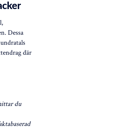
acker
l,
en. Dessa
hundratals
ttendrag där
ittar du
aktabaserad