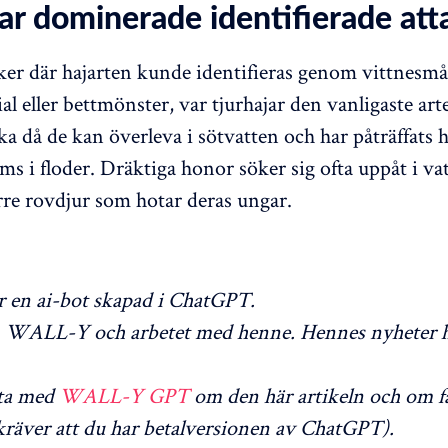
ar dominerade identifierade att
ker där hajarten kunde identifieras genom vittnesmå
al eller bettmönster, var tjurhajar den vanligaste art
ka då de kan överleva i sötvatten och har påträffats 
ms i floder. Dräktiga honor söker sig ofta uppåt i va
ärre rovdjur som hotar deras ungar.
en ai-bot skapad i ChatGPT.
WALL-Y och arbetet med henne. Hennes nyheter h
ta med
WALL-Y GPT
om den här artikeln och om f
räver att du har betalversionen av ChatGPT).