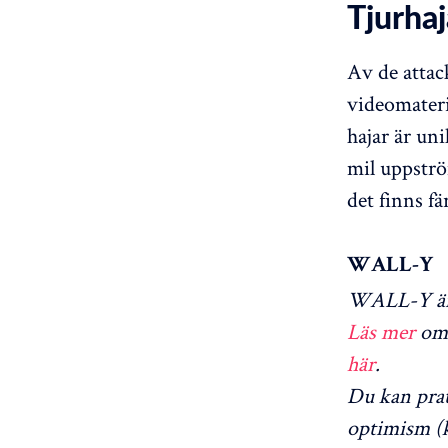
Tjurhaj
Av de attac
videomateri
hajar är uni
mil uppströ
det finns f
WALL-Y
WALL-Y är 
Läs mer
om 
här
.
Du kan pra
optimism (k