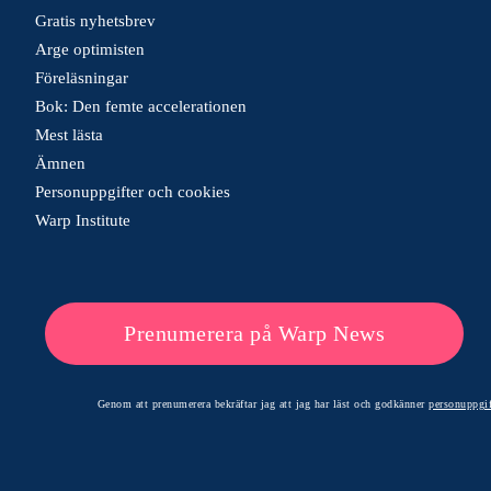
Gratis nyhetsbrev
Arge optimisten
Föreläsningar
Bok: Den femte accelerationen
Mest lästa
Ämnen
Personuppgifter och cookies
Warp Institute
Prenumerera på Warp News
Genom att prenumerera bekräftar jag att jag har läst och godkänner
personuppgif