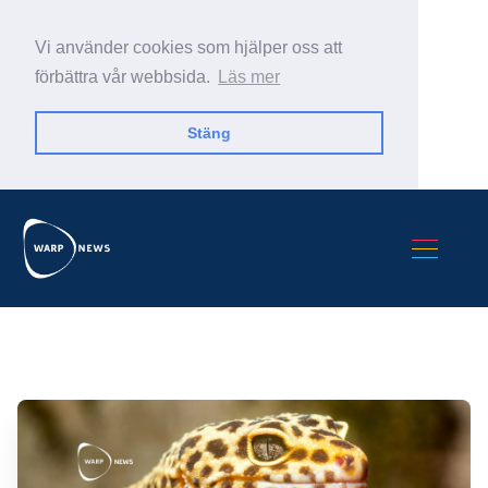
Vi använder cookies som hjälper oss att
förbättra vår webbsida.
Läs mer
Stäng
Sök Warp News