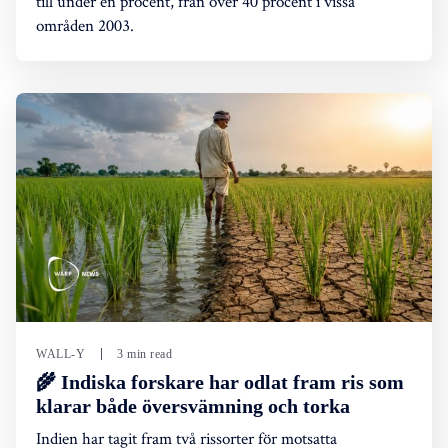
till under en procent, från över 40 procent i vissa
områden 2003.
WALL-Y
3 min read
🌾 Indiska forskare har odlat fram ris som
klarar både översvämning och torka
Indien har tagit fram två rissorter för motsatta