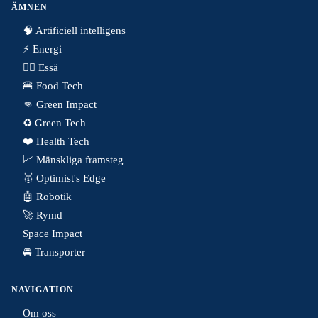
ÄMNEN
🧠 Artificiell intelligens
⚡️ Energi
✍🏼 Essä
🍔 Food Tech
👊 Green Impact
♻️ Green Tech
❤️ Health Tech
📈 Mänskliga framsteg
🥇 Optimist's Edge
🤖 Robotik
🚀 Rymd
Space Impact
🚘 Transporter
NAVIGATION
Om oss