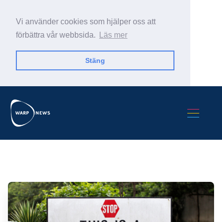
Vi använder cookies som hjälper oss att
förbättra vår webbsida.
Läs mer
Stäng
Sök Warp News