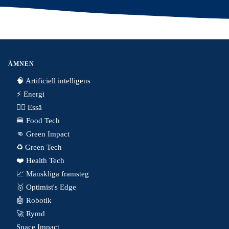
ÄMNEN
🧠 Artificiell intelligens
⚡️ Energi
✍🏼 Essä
🍔 Food Tech
👊 Green Impact
♻️ Green Tech
❤️ Health Tech
📈 Mänskliga framsteg
🥇 Optimist's Edge
🤖 Robotik
🚀 Rymd
Space Impact