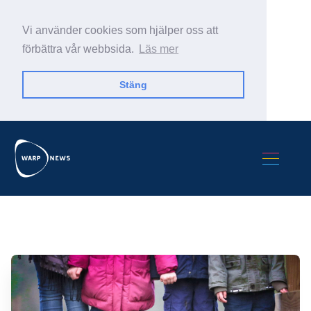
Vi använder cookies som hjälper oss att
förbättra vår webbsida.
Läs mer
Stäng
Sök Warp News