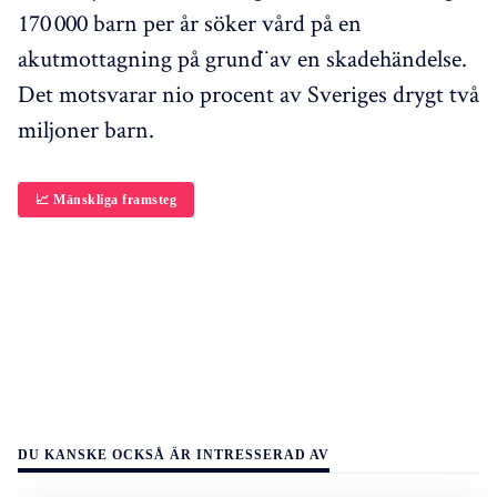
170 000 barn per år söker vård på en
akutmottagning på grund ̈av en skadehändelse.
Det motsvarar nio procent av Sveriges drygt två
miljoner barn.
📈 Mänskliga framsteg
DU KANSKE OCKSÅ ÄR INTRESSERAD AV