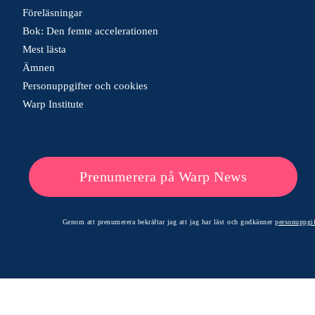
Föreläsningar
Bok: Den femte accelerationen
Mest lästa
Ämnen
Personuppgifter och cookies
Warp Institute
Prenumerera på Warp News
Genom att prenumerera bekräftar jag att jag har läst och godkänner
personuppgif