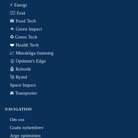
⚡️ Energi
✍🏼 Essä
🍔 Food Tech
👊 Green Impact
♻️ Green Tech
❤️ Health Tech
📈 Mänskliga framsteg
🥇 Optimist's Edge
🤖 Robotik
🚀 Rymd
Space Impact
🚘 Transporter
NAVIGATION
Om oss
Gratis nyhetsbrev
Arge optimisten