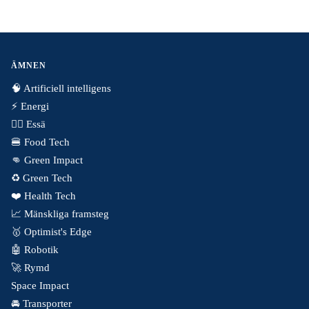
ÄMNEN
🧠 Artificiell intelligens
⚡️ Energi
✍🏼 Essä
🍔 Food Tech
👊 Green Impact
♻️ Green Tech
❤️ Health Tech
📈 Mänskliga framsteg
🥇 Optimist's Edge
🤖 Robotik
🚀 Rymd
Space Impact
🚘 Transporter