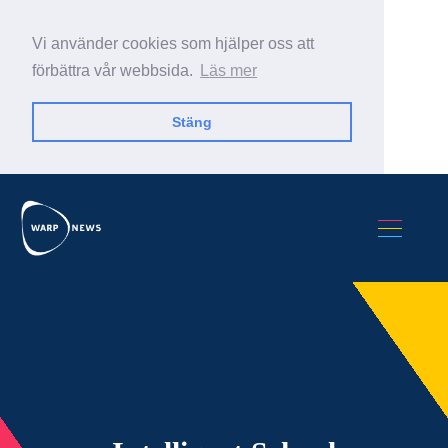
Vi använder cookies som hjälper oss att
förbättra vår webbsida.
Läs mer
Stäng
Sök Warp News