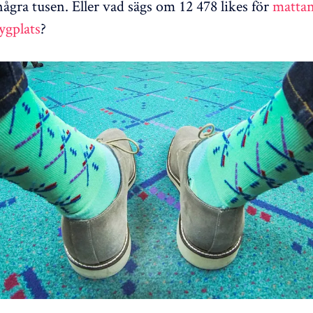
några tusen. Eller vad sägs om 12 478 likes för
mattan
ygplats
?