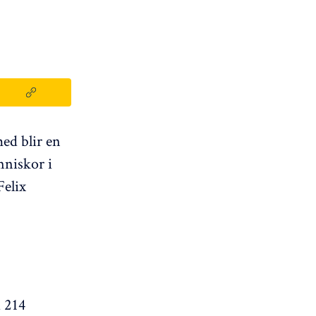
ed blir en
änniskor i
Felix
d 214