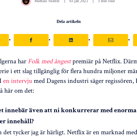
Mathias Sundin
03.jan.2022
3 min read
Dela artikeln
lgerna har
Folk med ångest
premiär på Netflix. Därm
rie i ett slag tillgänglig för flera hundra miljoner m
 I
en intervju
med Dagens industri säger regissören, 
å här om det:
t innebär även att ni konkurrerar med enorma
r innehåll?
n det tycker jag är härligt. Netflix är en marknad me