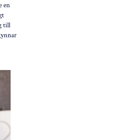
e en
gt
till
 gynnar