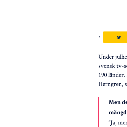
Under julhe
svensk tv-se
190 länder.
Herngren, s
Men de
mängde
”Ja, me