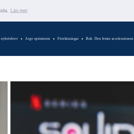
sida.
Läs mer
s nyhetsbrev
Arge optimisten
Föreläsningar
Bok: Den femte accelerationen
Sök Warp News