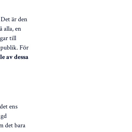
. Det är den
 alla, en
ar till
 publik. För
e av dessa
det ens
ngd
m det bara