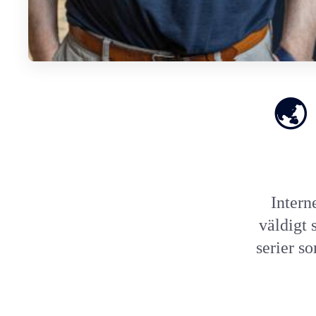
🌏
Intern
väldigt 
serier so