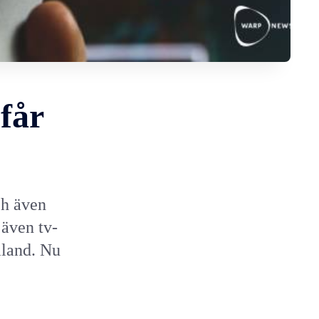
får
ch även
 även tv-
emland. Nu