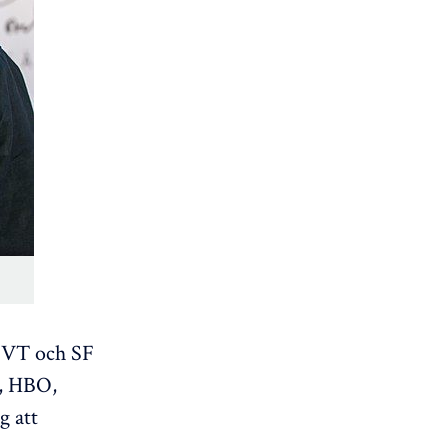
 SVT och SF
x, HBO,
g att