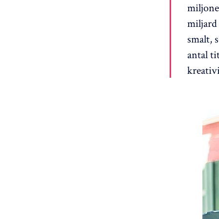
miljone
miljard
smalt, 
antal t
kreativ