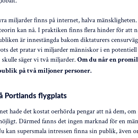
lobalt.
fyra miljarder finns på internet, halva mänskligheten
teorin kan nå. I praktiken finns flera hinder för att nå
publiken är innestängda bakom diktaturers censurvägg
ots det pratar vi miljarder människor i en potentiell
skulle säger vi två miljarder.
Om du når en promill
publik på två miljoner personer.
 Portlands flygplats
net hade det kostat oerhörda pengar att nå dem, om 
möjligt. Därmed fanns det ingen marknad för en mä
Nu kan supersmala intressen finna sin publik, även o