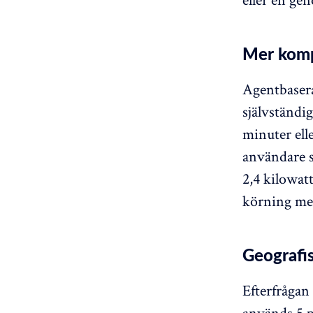
Mer komp
Agentbasera
självständi
minuter elle
användare s
2,4 kilowat
körning med
Geografis
Efterfrågan
används 5 pr