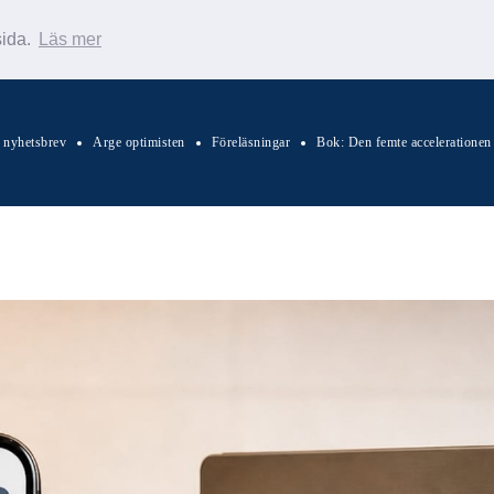
sida.
Läs mer
s nyhetsbrev
Arge optimisten
Föreläsningar
Bok: Den femte accelerationen
Sök Warp News