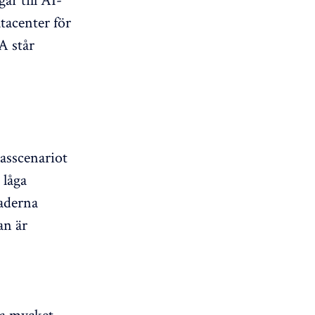
atacenter för
A står
basscenariot
 låga
naderna
an är
ka mycket