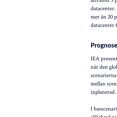
datacenter. 
mer än 20 p
datacenter 
Prognoser
IEA present
når den glo
scenarierna
mellan scen
inplanerad. 
I basscenari
elförbrukni