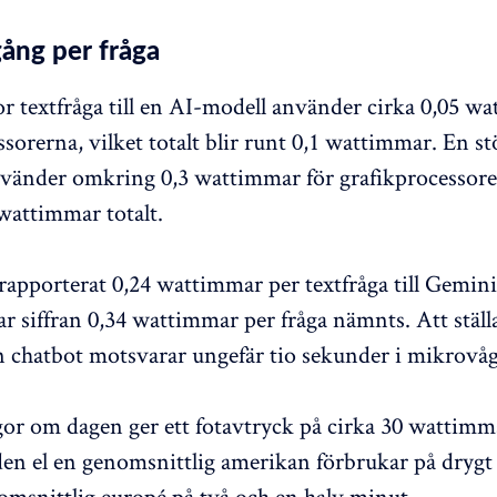
ång per fråga
r textfråga till en AI-modell använder cirka 0,05 w
sorerna, vilket totalt blir runt 0,1 wattimmar. En st
nvänder omkring 0,3 wattimmar för grafikprocessorer
 wattimmar totalt.
rapporterat 0,24 wattimmar per textfråga till Gemini
 siffran 0,34 wattimmar per fråga nämnts. Att ställa
 en chatbot motsvarar ungefär tio sekunder i mikrovå
or om dagen ger ett fotavtryck på cirka 30 wattimm
en el en genomsnittlig amerikan förbrukar på drygt
nomsnittlig europé på två och en halv minut.