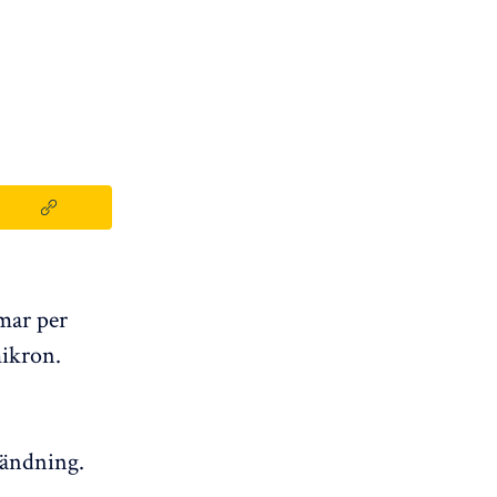
mar per
mikron.
vändning.