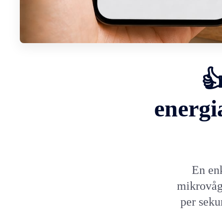

energi
En enk
mikrovåg
per seku