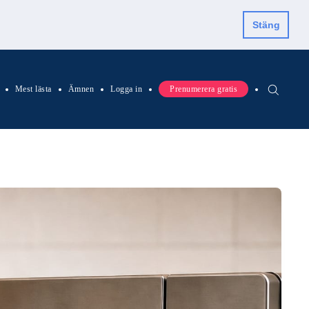
Stäng
Mest lästa
Ämnen
Logga in
Prenumerera gratis