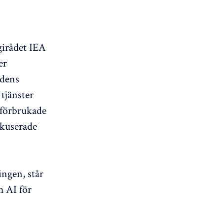
girådet IEA
er
ldens
 tjänster
 förbrukade
okuserade
ingen, står
h AI för