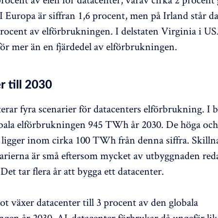
I Europa är siffran 1,6 procent, men på Irland står d
rocent av elförbrukningen. I delstaten Virginia i US
för mer än en fjärdedel av elförbrukningen.
 till 2030
erar fyra scenarier för datacenters elförbrukning. I 
bala elförbrukningen 945 TWh år 2030. De höga och
 ligger inom cirka 100 TWh från denna siffra. Skill
arierna är små eftersom mycket av utbyggnaden red
Det tar flera år att bygga ett datacenter.
ot växer datacenter till 3 procent av den globala
ngen år 2030. AI-datacenter förbrukar då ungefär li