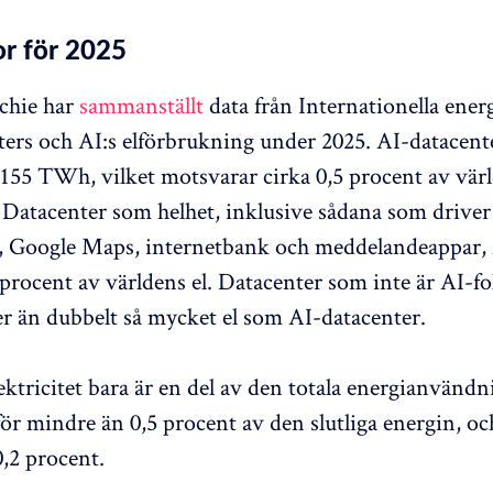
or för 2025
chie har
sammanställt
data från Internationella ener
ers och AI:s elförbrukning under 2025. AI-datacent
155 TWh, vilket motsvarar cirka 0,5 procent av vär
t. Datacenter som helhet, inklusive sådana som driver
x, Google Maps, internetbank och meddelandeappar,
 procent av världens el. Datacenter som inte är AI-f
 än dubbelt så mycket el som AI-datacenter.
ektricitet bara är en del av den totala energianvändn
för mindre än 0,5 procent av den slutliga energin, oc
,2 procent.