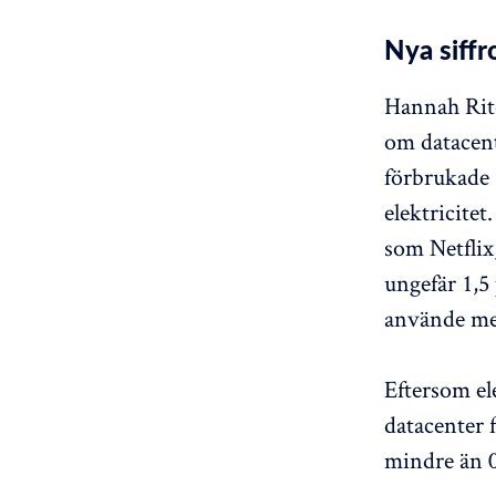
Nya siffr
Hannah Rit
om datacent
förbrukade 
elektricite
som Netfli
ungefär 1,5
använde mer
Eftersom el
datacenter 
mindre än 0