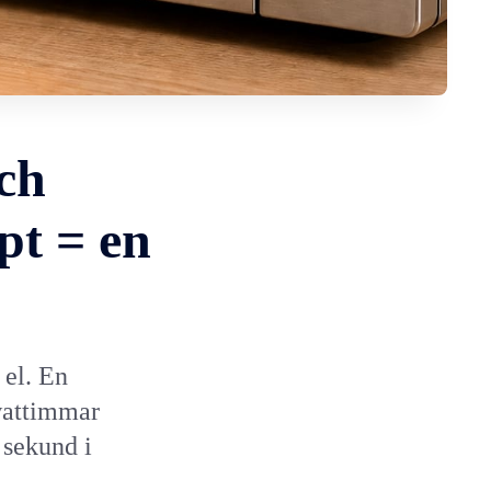
ch
pt = en
 el. En
wattimmar
 sekund i