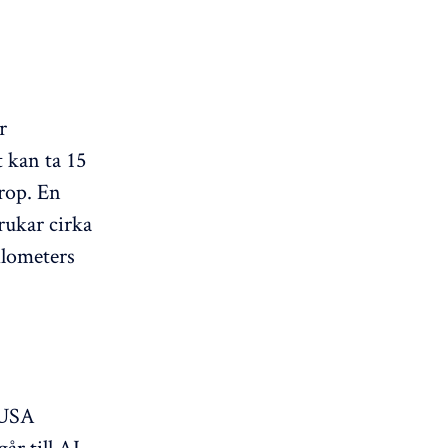
r
t kan ta 15
nrop. En
rukar cirka
ilometers
I USA
år till AI-