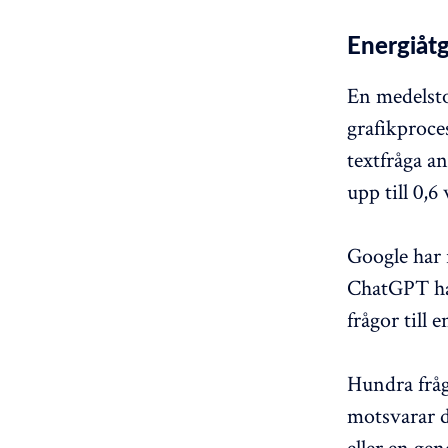
Energiåtg
En medelsto
grafikproces
textfråga a
upp till 0,6
Google har 
ChatGPT har
frågor till
Hundra fråg
motsvarar d
eller en ge