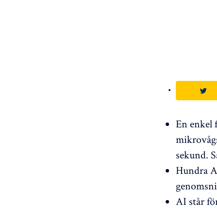
En enkel f
mikrovågs
sekund. S
Hundra AI
genomsnit
AI står f