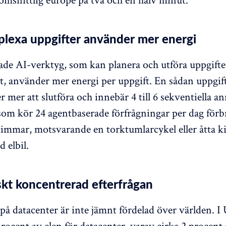
lexa uppgifter använder mer energi
de AI-verktyg, som kan planera och utföra uppgifte
gt, använder mer energi per uppgift. En sådan uppgif
r mer att slutföra och innebär 4 till 6 sekventiella a
om kör 24 agentbaserade förfrågningar per dag förb
timmar, motsvarande en torktumlarcykel eller åtta k
 elbil.
kt koncentrerad efterfrågan
 på datacenter är inte jämnt fördelad över världen. 
ocent av elen för datacenter, varav cirka 2 procent g