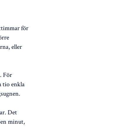
attimmar för
örre
na, eller
. För
 tio enkla
gsugnen.
ar. Det
 en minut,