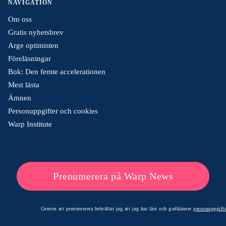
NAVIGATION
Om oss
Gratis nyhetsbrev
Arge optimisten
Föreläsningar
Bok: Den femte accelerationen
Mest lästa
Ämnen
Personuppgifter och cookies
Warp Institute
Prenumerera på Warp News
Genom att prenumerera bekräftar jag att jag har läst och godkänner
personuppgifte