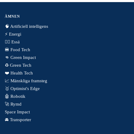
ÄMNEN
🧠 Artificiell intelligens
⚡️ Energi
✍🏼 Essä
🍔 Food Tech
👊 Green Impact
♻️ Green Tech
❤️ Health Tech
📈 Mänskliga framsteg
🥇 Optimist's Edge
🤖 Robotik
🚀 Rymd
Space Impact
🚘 Transporter