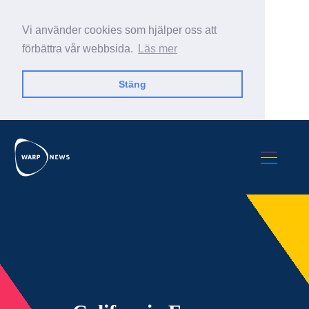
Vi använder cookies som hjälper oss att
förbättra vår webbsida.
Läs mer
Stäng
Sök Warp News