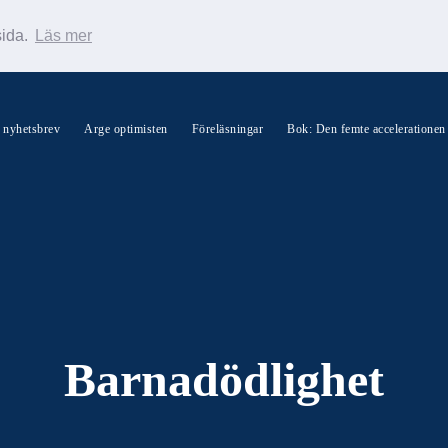
sida.
Läs mer
s nyhetsbrev
Arge optimisten
Föreläsningar
Bok: Den femte accelerationen
Sök Warp News
Barnadödlighet