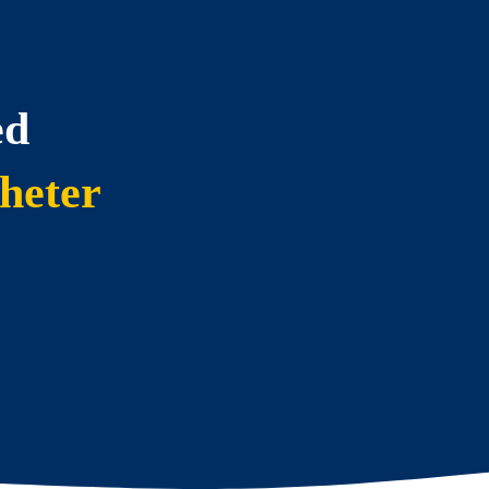
ed
heter