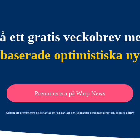
å ett gratis veckobrev m
abaserade optimistiska ny
Prenumerera på Warp News
Genom att prenumerera bekräftar jag att jag har läst och godkänner
personuppgifter och cookies policy.