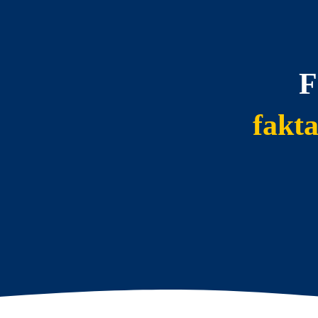
F
fakt