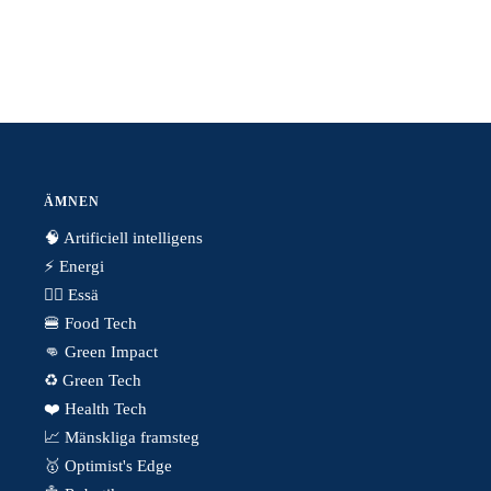
ÄMNEN
🧠 Artificiell intelligens
⚡️ Energi
✍🏼 Essä
🍔 Food Tech
👊 Green Impact
♻️ Green Tech
❤️ Health Tech
📈 Mänskliga framsteg
🥇 Optimist's Edge