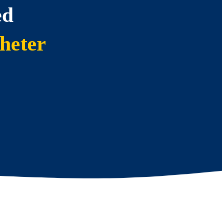
ed
heter