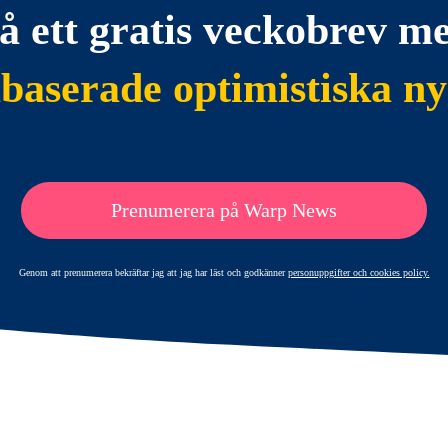
å ett gratis veckobrev m
abaserade optimistiska ny
Prenumerera på Warp News
Genom att prenumerera bekräftar jag att jag har läst och godkänner
personuppgifter och cookies policy.