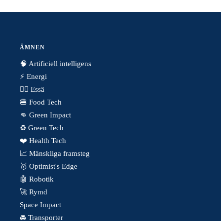
ÄMNEN
🧠 Artificiell intelligens
⚡️ Energi
✍🏼 Essä
🍔 Food Tech
👊 Green Impact
♻️ Green Tech
❤️ Health Tech
📈 Mänskliga framsteg
🥇 Optimist's Edge
🤖 Robotik
🚀 Rymd
Space Impact
🚘 Transporter