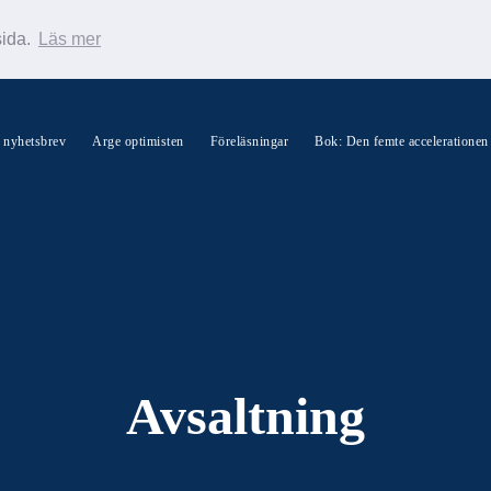
sida.
Läs mer
s nyhetsbrev
Arge optimisten
Föreläsningar
Bok: Den femte accelerationen
Sök Warp News
Avsaltning