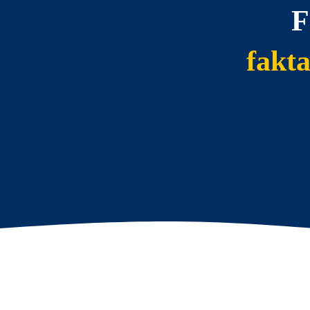
F
fakt