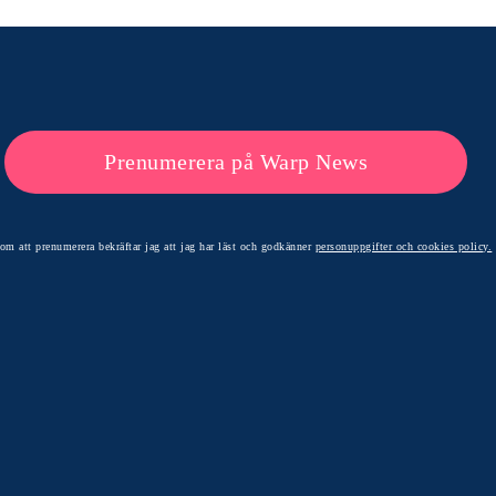
Prenumerera på Warp News
om att prenumerera bekräftar jag att jag har läst och godkänner
personuppgifter och cookies policy.