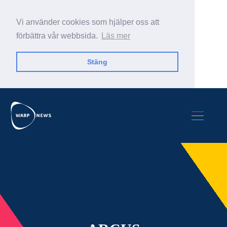
Vi använder cookies som hjälper oss att
förbättra vår webbsida.
Läs mer
Stäng
Sök Warp News