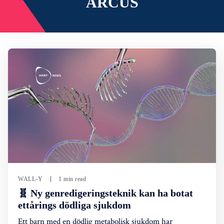
ARCUS
WALL-Y
1 min read
🧬 Ny genredigeringsteknik kan ha botat
ettårings dödliga sjukdom
Ett barn med en dödlig metabolisk sjukdom har