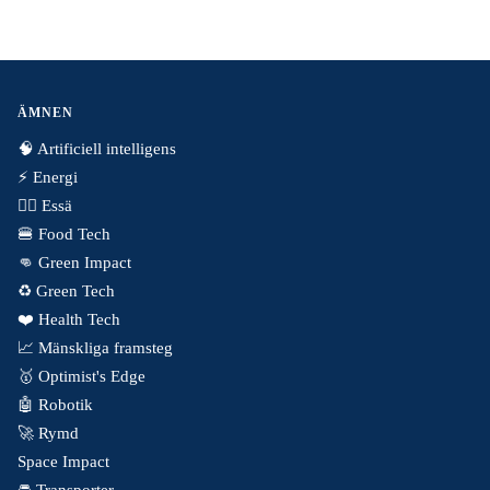
ÄMNEN
🧠 Artificiell intelligens
⚡️ Energi
✍🏼 Essä
🍔 Food Tech
👊 Green Impact
♻️ Green Tech
❤️ Health Tech
📈 Mänskliga framsteg
🥇 Optimist's Edge
🤖 Robotik
🚀 Rymd
Space Impact
🚘 Transporter