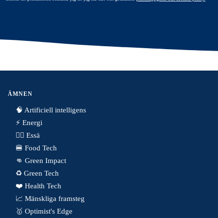
ÄMNEN
🧠 Artificiell intelligens
⚡️ Energi
✍🏼 Essä
🍔 Food Tech
👊 Green Impact
♻️ Green Tech
❤️ Health Tech
📈 Mänskliga framsteg
🥇 Optimist's Edge