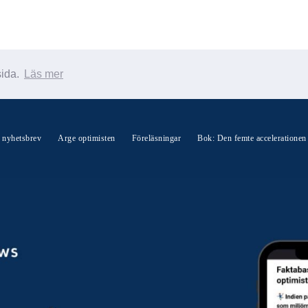
sida.
Läs mer
Sök Warp News
s nyhetsbrev
Arge optimisten
Föreläsningar
Bok: Den femte accelerationen