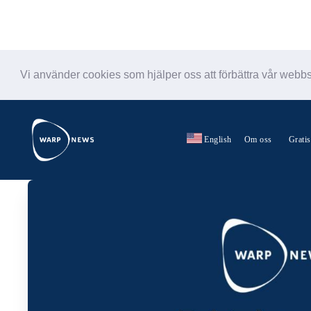
Vi använder cookies som hjälper oss att förbättra vår webb
English
Om oss
Grati