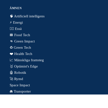
ÄMNEN
🧠 Artificiell intelligens
⚡️ Energi
✍🏼 Essä
🍔 Food Tech
👊 Green Impact
♻️ Green Tech
❤️ Health Tech
📈 Mänskliga framsteg
🥇 Optimist's Edge
🤖 Robotik
🚀 Rymd
Space Impact
🚘 Transporter
© 2026 Warp News – Faktabaserade optimistiska nyheter